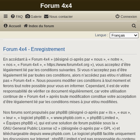
Forum 4x4
FAQ
Galerie
Nous contacter
Connexion
R
Accueil
Index du forum
e
Langue :
c
h
Forum 4x4 - Enregistrement
e
En accédant à « Forum 4x4 » (désigné ci-après par « nous », « notre »,
r
« nos », « Forum 4x4 », « https://www.forum4x4.org »), vous acceptez d’être
légalement lié par les conditions suivantes. Si vous n’acceptez pas d’être
c
légalement lié par toutes ces conditions, alors n’accédez pas et/ou n’utilisez
h
pas « Forum 4x4 ». Nous pouvons modifier ces conditions à tout moment et
ferons tout notre possible pour vous en informer. Cependant, il est de votre
e
responsabilité de vérifier ce document régulièrement, car votre utilisation
r
continue de « Forum 4x4 » après toute modification constitue votre acceptation
d’être légalement lié par les conditions mises à jour et/ou modifiées.
Nos forums sont propulsés par phpBB (désigné ci-après par « ils », « eux »,
« leur », « logiciel phpBB », « www.phpbb.com », « phpBB Limited »,
« Équipes phpBB »), qui est une solution de forum publiée sous la «
GNU General Public License v2
» (désignée ci-après par « GPL ») et
téléchargeable depuis
www.phpbb.com
. Le logiciel phpBB facilite uniquement
les discussions sur Internet ; phpBB Limited n’est pas responsable du contenu