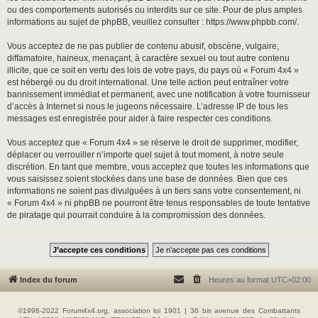
ou des comportements autorisés ou interdits sur ce site. Pour de plus amples
informations au sujet de phpBB, veuillez consulter :
https://www.phpbb.com/
.
Vous acceptez de ne pas publier de contenu abusif, obscène, vulgaire,
diffamatoire, haineux, menaçant, à caractère sexuel ou tout autre contenu
illicite, que ce soit en vertu des lois de votre pays, du pays où « Forum 4x4 »
est hébergé ou du droit international. Une telle action peut entraîner votre
bannissement immédiat et permanent, avec une notification à votre fournisseur
d’accès à Internet si nous le jugeons nécessaire. L’adresse IP de tous les
messages est enregistrée pour aider à faire respecter ces conditions.
Vous acceptez que « Forum 4x4 » se réserve le droit de supprimer, modifier,
déplacer ou verrouiller n’importe quel sujet à tout moment, à notre seule
discrétion. En tant que membre, vous acceptez que toutes les informations que
vous saisissez soient stockées dans une base de données. Bien que ces
informations ne soient pas divulguées à un tiers sans votre consentement, ni
« Forum 4x4 » ni phpBB ne pourront être tenus responsables de toute tentative
de piratage qui pourrait conduire à la compromission des données.
Index du forum
Heures au format
UTC+02:00
©1998-2022 Forum4x4.org, association loi 1901 | 36 bis avenue des Combattants