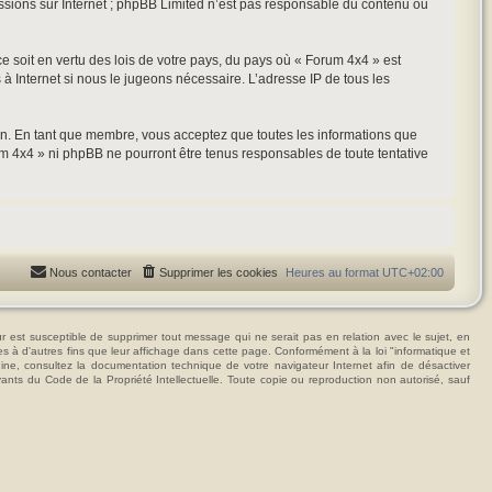
ussions sur Internet ; phpBB Limited n’est pas responsable du contenu ou
ce soit en vertu des lois de votre pays, du pays où « Forum 4x4 » est
 à Internet si nous le jugeons nécessaire. L’adresse IP de tous les
ion. En tant que membre, vous acceptez que toutes les informations que
m 4x4 » ni phpBB ne pourront être tenus responsables de toute tentative
Nous contacter
Supprimer les cookies
Heures au format
UTC+02:00
t susceptible de supprimer tout message qui ne serait pas en relation avec le sujet, en
ées à d'autres fins que leur affichage dans cette page. Conformément à la loi "informatique et
hine, consultez la documentation technique de votre navigateur Internet afin de désactiver
vants du Code de la Propriété Intellectuelle. Toute copie ou reproduction non autorisé, sauf