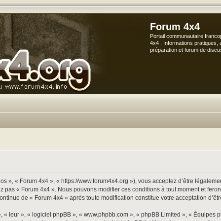
Forum 4x4
Portail communautaire franco
4x4 : Informations pratiques, 
préparation et forum de discu
os », « Forum 4x4 », « https://www.forum4x4.org »), vous acceptez d’être légalement
sez pas « Forum 4x4 ». Nous pouvons modifier ces conditions à tout moment et ferons
continue de « Forum 4x4 » après toute modification constitue votre acceptation d’êtr
», « leur », « logiciel phpBB », « www.phpbb.com », « phpBB Limited », « Équipes p