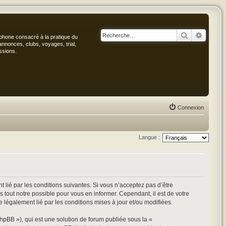
Rechercher
Recher
phone consacré à la pratique du
annonces, clubs, voyages, trial,
ssions.
Connexion
Langue :
 lié par les conditions suivantes. Si vous n’acceptez pas d’être
 tout notre possible pour vous en informer. Cependant, il est de votre
e légalement lié par les conditions mises à jour et/ou modifiées.
hpBB »), qui est une solution de forum publiée sous la «