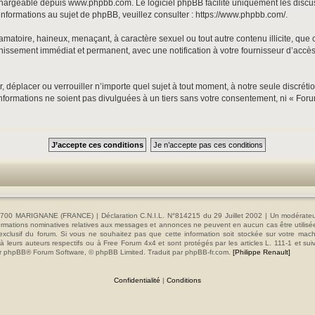
échargeable depuis
www.phpbb.com
. Le logiciel phpBB facilite uniquement les disc
informations au sujet de phpBB, veuillez consulter :
https://www.phpbb.com/
.
matoire, haineux, menaçant, à caractère sexuel ou tout autre contenu illicite, que 
nnissement immédiat et permanent, avec une notification à votre fournisseur d’accès
, déplacer ou verrouiller n’importe quel sujet à tout moment, à notre seule discrét
formations ne soient pas divulguées à un tiers sans votre consentement, ni « Foru
00 MARIGNANE (FRANCE) | Déclaration C.N.I.L. N°814215 du 29 Juillet 2002 | Un modérateur es
s informations nominatives relatives aux messages et annonces ne peuvent en aucun cas être utilis
e exclusif du forum. Si vous ne souhaitez pas que cette information soit stockée sur votre mac
 leurs auteurs respectifs ou à Free Forum 4x4 et sont protégés par les articles L. 111-1 et sui
e par phpBB® Forum Software, © phpBB Limited. Traduit par phpBB-fr.com.
[Philippe Renault]
Confidentialité
|
Conditions