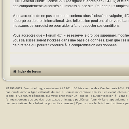
GNU General Public License v2
» (désignée ci-après par « GPL ») et tél
des comportements autorisés ou interdits sur ce site. Pour de plus amples 
Vous acceptez de ne pas publier de contenu abusif, obscène, vulgaire, diffa
hébergé ou du droit international. Une telle action peut entraîner votre ba
messages est enregistrée pour aider à faire respecter ces conditions.
Vous acceptez que « Forum 4x4 » se réserve le droit de supprimer, modifier
vous saisissez soient stockées dans une base de données. Bien que ces in
de piratage qui pourrait conduire à la compromission des données.
Index du forum
©1998-2022 Forum4x4.org, association loi 1901 | 36 bis avenue des Combattants AFN, 137
conformité avec la ligne éditoriale du site, ou qui serait contraire à la loi. Les éventuelle
liberté" : Ce forum déposera sur votre ordinateur un "cookie" d’authentification à l'usag
l'enregistrement des cookies. Les textes et images publiés sur forum4x4.org appartiennent à
courtes citations, fera l'objet de poursuites pénales | Open source bulletin board softwar