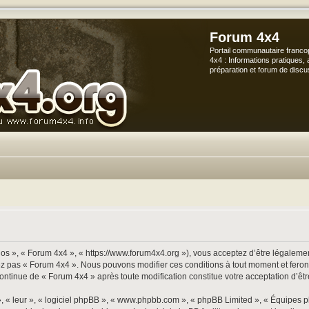
Forum 4x4
Portail communautaire franco
4x4 : Informations pratiques, 
préparation et forum de discu
os », « Forum 4x4 », « https://www.forum4x4.org »), vous acceptez d’être légalement
sez pas « Forum 4x4 ». Nous pouvons modifier ces conditions à tout moment et ferons
continue de « Forum 4x4 » après toute modification constitue votre acceptation d’êtr
», « leur », « logiciel phpBB », « www.phpbb.com », « phpBB Limited », « Équipes p