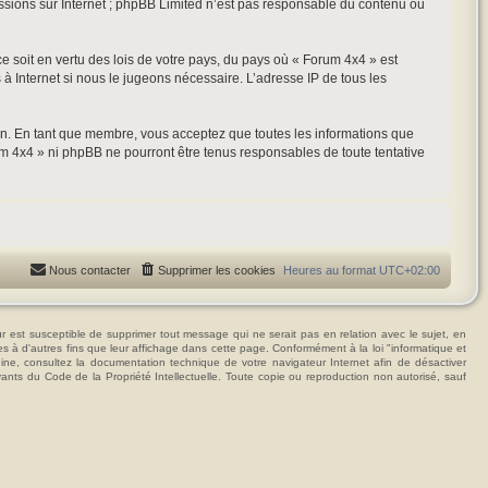
ussions sur Internet ; phpBB Limited n’est pas responsable du contenu ou
ce soit en vertu des lois de votre pays, du pays où « Forum 4x4 » est
 à Internet si nous le jugeons nécessaire. L’adresse IP de tous les
ion. En tant que membre, vous acceptez que toutes les informations que
m 4x4 » ni phpBB ne pourront être tenus responsables de toute tentative
Nous contacter
Supprimer les cookies
Heures au format
UTC+02:00
t susceptible de supprimer tout message qui ne serait pas en relation avec le sujet, en
ées à d'autres fins que leur affichage dans cette page. Conformément à la loi "informatique et
hine, consultez la documentation technique de votre navigateur Internet afin de désactiver
vants du Code de la Propriété Intellectuelle. Toute copie ou reproduction non autorisé, sauf