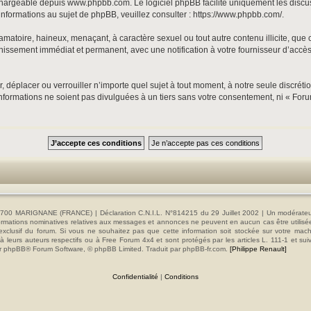
échargeable depuis
www.phpbb.com
. Le logiciel phpBB facilite uniquement les disc
informations au sujet de phpBB, veuillez consulter :
https://www.phpbb.com/
.
matoire, haineux, menaçant, à caractère sexuel ou tout autre contenu illicite, que 
nnissement immédiat et permanent, avec une notification à votre fournisseur d’accès
, déplacer ou verrouiller n’importe quel sujet à tout moment, à notre seule discrét
formations ne soient pas divulguées à un tiers sans votre consentement, ni « Foru
00 MARIGNANE (FRANCE) | Déclaration C.N.I.L. N°814215 du 29 Juillet 2002 | Un modérateur es
s informations nominatives relatives aux messages et annonces ne peuvent en aucun cas être utilis
e exclusif du forum. Si vous ne souhaitez pas que cette information soit stockée sur votre mac
 leurs auteurs respectifs ou à Free Forum 4x4 et sont protégés par les articles L. 111-1 et sui
e par phpBB® Forum Software, © phpBB Limited. Traduit par phpBB-fr.com.
[Philippe Renault]
Confidentialité
|
Conditions