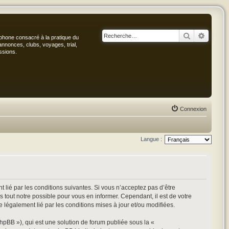
Rechercher
Recher
phone consacré à la pratique du
annonces, clubs, voyages, trial,
ssions.
Connexion
Langue :
 lié par les conditions suivantes. Si vous n’acceptez pas d’être
 tout notre possible pour vous en informer. Cependant, il est de votre
e légalement lié par les conditions mises à jour et/ou modifiées.
hpBB »), qui est une solution de forum publiée sous la «