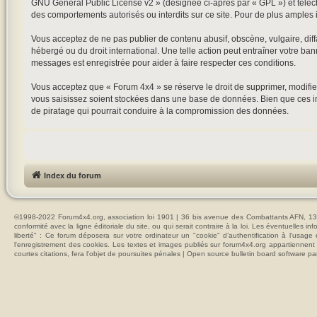
GNU General Public License v2
» (désignée ci-après par « GPL ») et tél
des comportements autorisés ou interdits sur ce site. Pour de plus amples 
Vous acceptez de ne pas publier de contenu abusif, obscène, vulgaire, diffa
hébergé ou du droit international. Une telle action peut entraîner votre ba
messages est enregistrée pour aider à faire respecter ces conditions.
Vous acceptez que « Forum 4x4 » se réserve le droit de supprimer, modifier
vous saisissez soient stockées dans une base de données. Bien que ces in
de piratage qui pourrait conduire à la compromission des données.
Index du forum
©1998-2022 Forum4x4.org, association loi 1901 | 36 bis avenue des Combattants AFN, 137
conformité avec la ligne éditoriale du site, ou qui serait contraire à la loi. Les éventuelle
liberté" : Ce forum déposera sur votre ordinateur un "cookie" d’authentification à l'usag
l'enregistrement des cookies. Les textes et images publiés sur forum4x4.org appartiennent à
courtes citations, fera l'objet de poursuites pénales | Open source bulletin board softwar