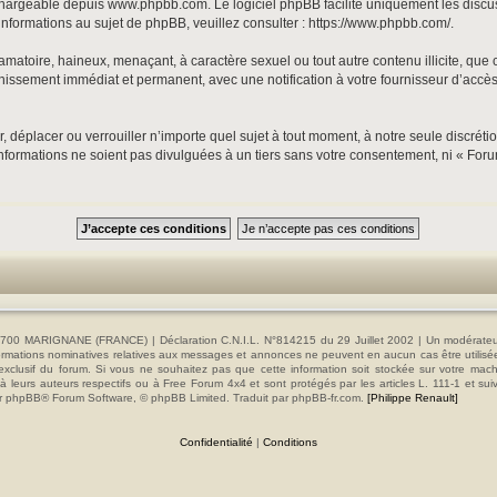
échargeable depuis
www.phpbb.com
. Le logiciel phpBB facilite uniquement les disc
informations au sujet de phpBB, veuillez consulter :
https://www.phpbb.com/
.
matoire, haineux, menaçant, à caractère sexuel ou tout autre contenu illicite, que 
nnissement immédiat et permanent, avec une notification à votre fournisseur d’accès
, déplacer ou verrouiller n’importe quel sujet à tout moment, à notre seule discrét
formations ne soient pas divulguées à un tiers sans votre consentement, ni « Foru
00 MARIGNANE (FRANCE) | Déclaration C.N.I.L. N°814215 du 29 Juillet 2002 | Un modérateur es
s informations nominatives relatives aux messages et annonces ne peuvent en aucun cas être utilis
e exclusif du forum. Si vous ne souhaitez pas que cette information soit stockée sur votre mac
 leurs auteurs respectifs ou à Free Forum 4x4 et sont protégés par les articles L. 111-1 et sui
e par phpBB® Forum Software, © phpBB Limited. Traduit par phpBB-fr.com.
[Philippe Renault]
Confidentialité
|
Conditions