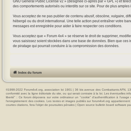
GNU General Public License v2
» (désignée ci-après par « GPL ») et tél
des comportements autorisés ou interdits sur ce site. Pour de plus amples 
Vous acceptez de ne pas publier de contenu abusif, obscène, vulgaire, diffa
hébergé ou du droit international. Une telle action peut entraîner votre ba
messages est enregistrée pour aider à faire respecter ces conditions.
Vous acceptez que « Forum 4x4 » se réserve le droit de supprimer, modifier
vous saisissez soient stockées dans une base de données. Bien que ces in
de piratage qui pourrait conduire à la compromission des données.
Index du forum
©1998-2022 Forum4x4.org, association loi 1901 | 36 bis avenue des Combattants AFN, 137
conformité avec la ligne éditoriale du site, ou qui serait contraire à la loi. Les éventuelle
liberté" : Ce forum déposera sur votre ordinateur un "cookie" d’authentification à l'usag
l'enregistrement des cookies. Les textes et images publiés sur forum4x4.org appartiennent à
courtes citations, fera l'objet de poursuites pénales | Open source bulletin board softwar