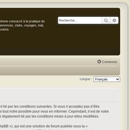
Rechercher
Recher
phone consacré à la pratique du
annonces, clubs, voyages, trial,
ssions.
Connexion
Langue :
 lié par les conditions suivantes. Si vous n’acceptez pas d’être
 tout notre possible pour vous en informer. Cependant, il est de votre
e légalement lié par les conditions mises à jour et/ou modifiées.
hpBB »), qui est une solution de forum publiée sous la «