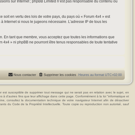
ussions sur Internet ; phpBB Limited n’est pas responsable du contenu ou
ce soit en vertu des lois de votre pays, du pays où « Forum 4x4 » est
 à Internet si nous le jugeons nécessaire. L’adresse IP de tous les
ion. En tant que membre, vous acceptez que toutes les informations que
m 4x4 » ni phpBB ne pourront être tenus responsables de toute tentative
Nous contacter
Supprimer les cookies
Heures au format
UTC+02:00
t susceptible de supprimer tout message qui ne serait pas en relation avec le sujet, en
ées à d'autres fins que leur affichage dans cette page. Conformément à la loi "informatique et
hine, consultez la documentation technique de votre navigateur Internet afin de désactiver
vants du Code de la Propriété Intellectuelle. Toute copie ou reproduction non autorisé, sauf