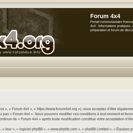
Forum 4x4
Portail communautaire franco
4x4 : Informations pratiques, 
préparation et forum de discu
os », « Forum 4x4 », « https://www.forum4x4.org »), vous acceptez d’être légalement
sez pas « Forum 4x4 ». Nous pouvons modifier ces conditions à tout moment et ferons
continue de « Forum 4x4 » après toute modification constitue votre acceptation d’êtr
», « leur », « logiciel phpBB », « www.phpbb.com », « phpBB Limited », « Équipes p