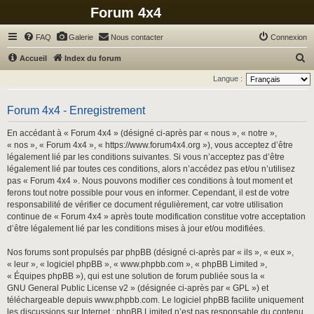
Forum 4x4
FAQ
Galerie
Nous contacter
Connexion
R
Accueil
Index du forum
e
Langue :
c
h
Forum 4x4 - Enregistrement
e
En accédant à « Forum 4x4 » (désigné ci-après par « nous », « notre »,
r
« nos », « Forum 4x4 », « https://www.forum4x4.org »), vous acceptez d’être
légalement lié par les conditions suivantes. Si vous n’acceptez pas d’être
c
légalement lié par toutes ces conditions, alors n’accédez pas et/ou n’utilisez
h
pas « Forum 4x4 ». Nous pouvons modifier ces conditions à tout moment et
ferons tout notre possible pour vous en informer. Cependant, il est de votre
e
responsabilité de vérifier ce document régulièrement, car votre utilisation
r
continue de « Forum 4x4 » après toute modification constitue votre acceptation
d’être légalement lié par les conditions mises à jour et/ou modifiées.
Nos forums sont propulsés par phpBB (désigné ci-après par « ils », « eux »,
« leur », « logiciel phpBB », « www.phpbb.com », « phpBB Limited »,
« Équipes phpBB »), qui est une solution de forum publiée sous la «
GNU General Public License v2
» (désignée ci-après par « GPL ») et
téléchargeable depuis
www.phpbb.com
. Le logiciel phpBB facilite uniquement
les discussions sur Internet ; phpBB Limited n’est pas responsable du contenu