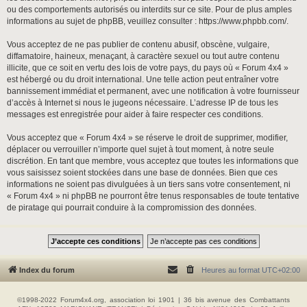
ou des comportements autorisés ou interdits sur ce site. Pour de plus amples
informations au sujet de phpBB, veuillez consulter :
https://www.phpbb.com/
.
Vous acceptez de ne pas publier de contenu abusif, obscène, vulgaire,
diffamatoire, haineux, menaçant, à caractère sexuel ou tout autre contenu
illicite, que ce soit en vertu des lois de votre pays, du pays où « Forum 4x4 »
est hébergé ou du droit international. Une telle action peut entraîner votre
bannissement immédiat et permanent, avec une notification à votre fournisseur
d’accès à Internet si nous le jugeons nécessaire. L’adresse IP de tous les
messages est enregistrée pour aider à faire respecter ces conditions.
Vous acceptez que « Forum 4x4 » se réserve le droit de supprimer, modifier,
déplacer ou verrouiller n’importe quel sujet à tout moment, à notre seule
discrétion. En tant que membre, vous acceptez que toutes les informations que
vous saisissez soient stockées dans une base de données. Bien que ces
informations ne soient pas divulguées à un tiers sans votre consentement, ni
« Forum 4x4 » ni phpBB ne pourront être tenus responsables de toute tentative
de piratage qui pourrait conduire à la compromission des données.
Index du forum
Heures au format
UTC+02:00
©1998-2022 Forum4x4.org, association loi 1901 | 36 bis avenue des Combattants