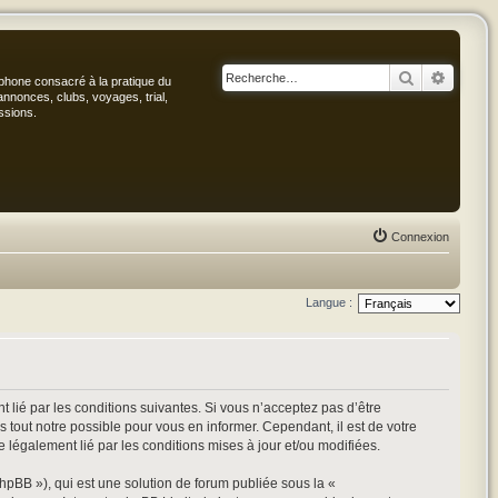
Rechercher
Recher
phone consacré à la pratique du
annonces, clubs, voyages, trial,
ssions.
Connexion
Langue :
 lié par les conditions suivantes. Si vous n’acceptez pas d’être
 tout notre possible pour vous en informer. Cependant, il est de votre
e légalement lié par les conditions mises à jour et/ou modifiées.
hpBB »), qui est une solution de forum publiée sous la «