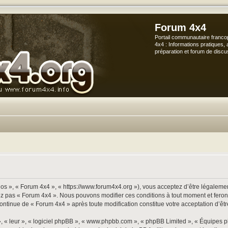
Forum 4x4
Portail communautaire franco
4x4 : Informations pratiques, 
préparation et forum de discu
os », « Forum 4x4 », « https://www.forum4x4.org »), vous acceptez d’être légalement
sez pas « Forum 4x4 ». Nous pouvons modifier ces conditions à tout moment et ferons
continue de « Forum 4x4 » après toute modification constitue votre acceptation d’êtr
», « leur », « logiciel phpBB », « www.phpbb.com », « phpBB Limited », « Équipes p