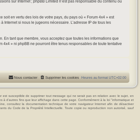
ussions sur Internet ; phpBB Limited n’est pas responsable du contenu ou
ce soit en vertu des lois de votre pays, du pays où « Forum 4x4 » est
 à Internet si nous le jugeons nécessaire. L’adresse IP de tous les
ion. En tant que membre, vous acceptez que toutes les informations que
m 4x4 » ni phpBB ne pourront être tenus responsables de toute tentative
Nous contacter
Supprimer les cookies
Heures au format
UTC+02:00
t susceptible de supprimer tout message qui ne serait pas en relation avec le sujet, en
ées à d'autres fins que leur affichage dans cette page. Conformément à la loi "informatique et
hine, consultez la documentation technique de votre navigateur Internet afin de désactiver
vants du Code de la Propriété Intellectuelle. Toute copie ou reproduction non autorisé, sauf