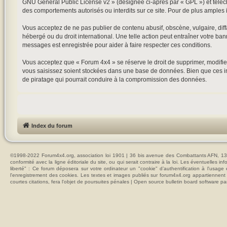
GNU General Public License v2
» (désignée ci-après par « GPL ») et tél
des comportements autorisés ou interdits sur ce site. Pour de plus amples 
Vous acceptez de ne pas publier de contenu abusif, obscène, vulgaire, diffa
hébergé ou du droit international. Une telle action peut entraîner votre ba
messages est enregistrée pour aider à faire respecter ces conditions.
Vous acceptez que « Forum 4x4 » se réserve le droit de supprimer, modifier
vous saisissez soient stockées dans une base de données. Bien que ces in
de piratage qui pourrait conduire à la compromission des données.
Index du forum
©1998-2022 Forum4x4.org, association loi 1901 | 36 bis avenue des Combattants AFN, 137
conformité avec la ligne éditoriale du site, ou qui serait contraire à la loi. Les éventuelle
liberté" : Ce forum déposera sur votre ordinateur un "cookie" d’authentification à l'usag
l'enregistrement des cookies. Les textes et images publiés sur forum4x4.org appartiennent à
courtes citations, fera l'objet de poursuites pénales | Open source bulletin board softwar