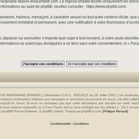
échargeable depuis
www.phpbb.com
. Le logiciel phpBB facilite uniquement les disc
informations au sujet de phpBB, veuillez consulter :
https://www.phpbb.com/
.
matoire, haineux, menaçant, à caractère sexuel ou tout autre contenu illicite, que 
nnissement immédiat et permanent, avec une notification à votre fournisseur d’accès
, déplacer ou verrouiller n’importe quel sujet à tout moment, à notre seule discrét
formations ne soient pas divulguées à un tiers sans votre consentement, ni « Foru
00 MARIGNANE (FRANCE) | Déclaration C.N.I.L. N°814215 du 29 Juillet 2002 | Un modérateur es
s informations nominatives relatives aux messages et annonces ne peuvent en aucun cas être utilis
e exclusif du forum. Si vous ne souhaitez pas que cette information soit stockée sur votre mac
 leurs auteurs respectifs ou à Free Forum 4x4 et sont protégés par les articles L. 111-1 et sui
e par phpBB® Forum Software, © phpBB Limited. Traduit par phpBB-fr.com.
[Philippe Renault]
Confidentialité
|
Conditions