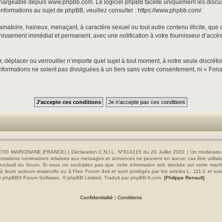
échargeable depuis
www.phpbb.com
. Le logiciel phpBB facilite uniquement les disc
informations au sujet de phpBB, veuillez consulter :
https://www.phpbb.com/
.
matoire, haineux, menaçant, à caractère sexuel ou tout autre contenu illicite, que 
nnissement immédiat et permanent, avec une notification à votre fournisseur d’accès
, déplacer ou verrouiller n’importe quel sujet à tout moment, à notre seule discrét
formations ne soient pas divulguées à un tiers sans votre consentement, ni « Foru
00 MARIGNANE (FRANCE) | Déclaration C.N.I.L. N°814215 du 29 Juillet 2002 | Un modérateur es
s informations nominatives relatives aux messages et annonces ne peuvent en aucun cas être utilis
e exclusif du forum. Si vous ne souhaitez pas que cette information soit stockée sur votre mac
 leurs auteurs respectifs ou à Free Forum 4x4 et sont protégés par les articles L. 111-1 et sui
e par phpBB® Forum Software, © phpBB Limited. Traduit par phpBB-fr.com.
[Philippe Renault]
Confidentialité
|
Conditions