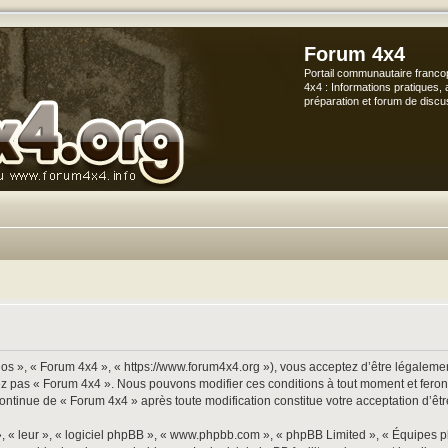
Forum 4x4
Portail communautaire franco
4x4 : Informations pratiques, 
préparation et forum de discu
os », « Forum 4x4 », « https://www.forum4x4.org »), vous acceptez d’être légalement
sez pas « Forum 4x4 ». Nous pouvons modifier ces conditions à tout moment et ferons
continue de « Forum 4x4 » après toute modification constitue votre acceptation d’êtr
», « leur », « logiciel phpBB », « www.phpbb.com », « phpBB Limited », « Équipes p