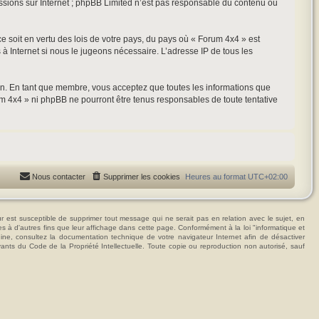
ussions sur Internet ; phpBB Limited n’est pas responsable du contenu ou
ce soit en vertu des lois de votre pays, du pays où « Forum 4x4 » est
 à Internet si nous le jugeons nécessaire. L’adresse IP de tous les
ion. En tant que membre, vous acceptez que toutes les informations que
m 4x4 » ni phpBB ne pourront être tenus responsables de toute tentative
Nous contacter
Supprimer les cookies
Heures au format
UTC+02:00
t susceptible de supprimer tout message qui ne serait pas en relation avec le sujet, en
ées à d'autres fins que leur affichage dans cette page. Conformément à la loi "informatique et
hine, consultez la documentation technique de votre navigateur Internet afin de désactiver
vants du Code de la Propriété Intellectuelle. Toute copie ou reproduction non autorisé, sauf