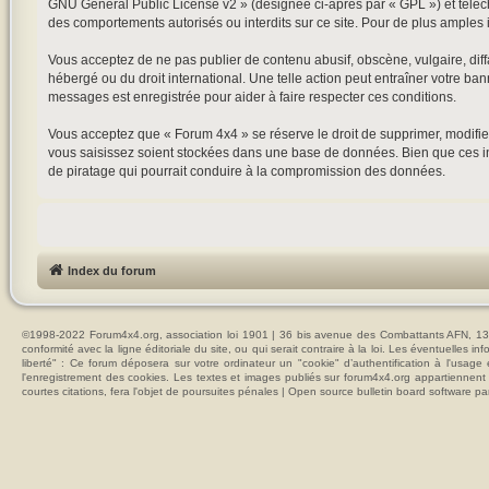
GNU General Public License v2
» (désignée ci-après par « GPL ») et tél
des comportements autorisés ou interdits sur ce site. Pour de plus amples 
Vous acceptez de ne pas publier de contenu abusif, obscène, vulgaire, diffa
hébergé ou du droit international. Une telle action peut entraîner votre ba
messages est enregistrée pour aider à faire respecter ces conditions.
Vous acceptez que « Forum 4x4 » se réserve le droit de supprimer, modifier
vous saisissez soient stockées dans une base de données. Bien que ces in
de piratage qui pourrait conduire à la compromission des données.
Index du forum
©1998-2022 Forum4x4.org, association loi 1901 | 36 bis avenue des Combattants AFN, 137
conformité avec la ligne éditoriale du site, ou qui serait contraire à la loi. Les éventuelle
liberté" : Ce forum déposera sur votre ordinateur un "cookie" d’authentification à l'usag
l'enregistrement des cookies. Les textes et images publiés sur forum4x4.org appartiennent à
courtes citations, fera l'objet de poursuites pénales | Open source bulletin board softwar