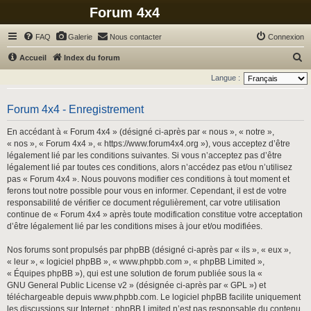
Forum 4x4
FAQ
Galerie
Nous contacter
Connexion
R
Accueil
Index du forum
e
Langue :
c
h
Forum 4x4 - Enregistrement
e
En accédant à « Forum 4x4 » (désigné ci-après par « nous », « notre »,
r
« nos », « Forum 4x4 », « https://www.forum4x4.org »), vous acceptez d’être
légalement lié par les conditions suivantes. Si vous n’acceptez pas d’être
c
légalement lié par toutes ces conditions, alors n’accédez pas et/ou n’utilisez
h
pas « Forum 4x4 ». Nous pouvons modifier ces conditions à tout moment et
ferons tout notre possible pour vous en informer. Cependant, il est de votre
e
responsabilité de vérifier ce document régulièrement, car votre utilisation
r
continue de « Forum 4x4 » après toute modification constitue votre acceptation
d’être légalement lié par les conditions mises à jour et/ou modifiées.
Nos forums sont propulsés par phpBB (désigné ci-après par « ils », « eux »,
« leur », « logiciel phpBB », « www.phpbb.com », « phpBB Limited »,
« Équipes phpBB »), qui est une solution de forum publiée sous la «
GNU General Public License v2
» (désignée ci-après par « GPL ») et
téléchargeable depuis
www.phpbb.com
. Le logiciel phpBB facilite uniquement
les discussions sur Internet ; phpBB Limited n’est pas responsable du contenu