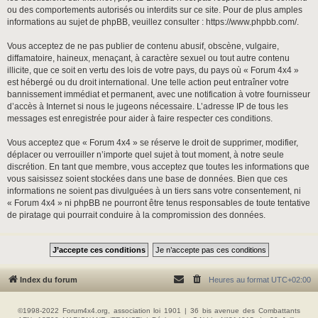
ou des comportements autorisés ou interdits sur ce site. Pour de plus amples
informations au sujet de phpBB, veuillez consulter :
https://www.phpbb.com/
.
Vous acceptez de ne pas publier de contenu abusif, obscène, vulgaire,
diffamatoire, haineux, menaçant, à caractère sexuel ou tout autre contenu
illicite, que ce soit en vertu des lois de votre pays, du pays où « Forum 4x4 »
est hébergé ou du droit international. Une telle action peut entraîner votre
bannissement immédiat et permanent, avec une notification à votre fournisseur
d’accès à Internet si nous le jugeons nécessaire. L’adresse IP de tous les
messages est enregistrée pour aider à faire respecter ces conditions.
Vous acceptez que « Forum 4x4 » se réserve le droit de supprimer, modifier,
déplacer ou verrouiller n’importe quel sujet à tout moment, à notre seule
discrétion. En tant que membre, vous acceptez que toutes les informations que
vous saisissez soient stockées dans une base de données. Bien que ces
informations ne soient pas divulguées à un tiers sans votre consentement, ni
« Forum 4x4 » ni phpBB ne pourront être tenus responsables de toute tentative
de piratage qui pourrait conduire à la compromission des données.
Index du forum
Heures au format
UTC+02:00
©1998-2022 Forum4x4.org, association loi 1901 | 36 bis avenue des Combattants