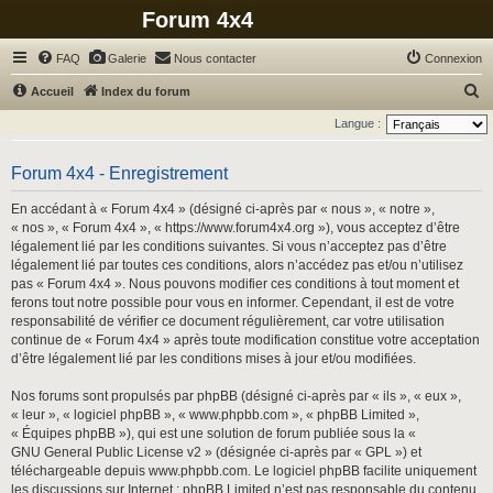
Forum 4x4
FAQ
Galerie
Nous contacter
Connexion
R
Accueil
Index du forum
e
Langue :
c
h
Forum 4x4 - Enregistrement
e
En accédant à « Forum 4x4 » (désigné ci-après par « nous », « notre »,
r
« nos », « Forum 4x4 », « https://www.forum4x4.org »), vous acceptez d’être
légalement lié par les conditions suivantes. Si vous n’acceptez pas d’être
c
légalement lié par toutes ces conditions, alors n’accédez pas et/ou n’utilisez
h
pas « Forum 4x4 ». Nous pouvons modifier ces conditions à tout moment et
ferons tout notre possible pour vous en informer. Cependant, il est de votre
e
responsabilité de vérifier ce document régulièrement, car votre utilisation
r
continue de « Forum 4x4 » après toute modification constitue votre acceptation
d’être légalement lié par les conditions mises à jour et/ou modifiées.
Nos forums sont propulsés par phpBB (désigné ci-après par « ils », « eux »,
« leur », « logiciel phpBB », « www.phpbb.com », « phpBB Limited »,
« Équipes phpBB »), qui est une solution de forum publiée sous la «
GNU General Public License v2
» (désignée ci-après par « GPL ») et
téléchargeable depuis
www.phpbb.com
. Le logiciel phpBB facilite uniquement
les discussions sur Internet ; phpBB Limited n’est pas responsable du contenu