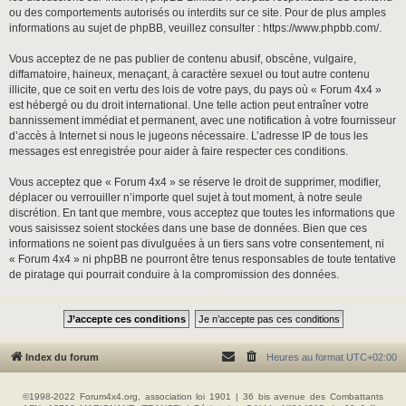
ou des comportements autorisés ou interdits sur ce site. Pour de plus amples
informations au sujet de phpBB, veuillez consulter :
https://www.phpbb.com/
.
Vous acceptez de ne pas publier de contenu abusif, obscène, vulgaire,
diffamatoire, haineux, menaçant, à caractère sexuel ou tout autre contenu
illicite, que ce soit en vertu des lois de votre pays, du pays où « Forum 4x4 »
est hébergé ou du droit international. Une telle action peut entraîner votre
bannissement immédiat et permanent, avec une notification à votre fournisseur
d’accès à Internet si nous le jugeons nécessaire. L’adresse IP de tous les
messages est enregistrée pour aider à faire respecter ces conditions.
Vous acceptez que « Forum 4x4 » se réserve le droit de supprimer, modifier,
déplacer ou verrouiller n’importe quel sujet à tout moment, à notre seule
discrétion. En tant que membre, vous acceptez que toutes les informations que
vous saisissez soient stockées dans une base de données. Bien que ces
informations ne soient pas divulguées à un tiers sans votre consentement, ni
« Forum 4x4 » ni phpBB ne pourront être tenus responsables de toute tentative
de piratage qui pourrait conduire à la compromission des données.
Index du forum
Heures au format
UTC+02:00
©1998-2022 Forum4x4.org, association loi 1901 | 36 bis avenue des Combattants