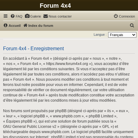
Forum 4x4
FAQ
Galerie
Nous contacter
Connexion
R
Accueil
Index du forum
e
Langue :
c
h
Forum 4x4 - Enregistrement
e
En accédant à « Forum 4x4 » (désigné ci-après par « nous », « notre »,
r
« nos », « Forum 4x4 », « https://www.forum4x4.org »), vous acceptez d’être
légalement lié par les conditions suivantes. Si vous n’acceptez pas d’être
c
légalement lié par toutes ces conditions, alors n’accédez pas et/ou n’utilisez
h
pas « Forum 4x4 ». Nous pouvons modifier ces conditions à tout moment et
ferons tout notre possible pour vous en informer. Cependant, il est de votre
e
responsabilité de vérifier ce document régulièrement, car votre utilisation
r
continue de « Forum 4x4 » après toute modification constitue votre acceptation
d’être légalement lié par les conditions mises à jour et/ou modifiées.
Nos forums sont propulsés par phpBB (désigné ci-après par « ils », « eux »,
« leur », « logiciel phpBB », « www.phpbb.com », « phpBB Limited »,
« Équipes phpBB »), qui est une solution de forum publiée sous la «
GNU General Public License v2
» (désignée ci-après par « GPL ») et
téléchargeable depuis
www.phpbb.com
. Le logiciel phpBB facilite uniquement
les discussions sur Internet ; phpBB Limited n’est pas responsable du contenu