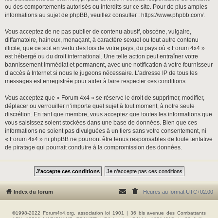
ou des comportements autorisés ou interdits sur ce site. Pour de plus amples
informations au sujet de phpBB, veuillez consulter :
https://www.phpbb.com/
.
Vous acceptez de ne pas publier de contenu abusif, obscène, vulgaire,
diffamatoire, haineux, menaçant, à caractère sexuel ou tout autre contenu
illicite, que ce soit en vertu des lois de votre pays, du pays où « Forum 4x4 »
est hébergé ou du droit international. Une telle action peut entraîner votre
bannissement immédiat et permanent, avec une notification à votre fournisseur
d’accès à Internet si nous le jugeons nécessaire. L’adresse IP de tous les
messages est enregistrée pour aider à faire respecter ces conditions.
Vous acceptez que « Forum 4x4 » se réserve le droit de supprimer, modifier,
déplacer ou verrouiller n’importe quel sujet à tout moment, à notre seule
discrétion. En tant que membre, vous acceptez que toutes les informations que
vous saisissez soient stockées dans une base de données. Bien que ces
informations ne soient pas divulguées à un tiers sans votre consentement, ni
« Forum 4x4 » ni phpBB ne pourront être tenus responsables de toute tentative
de piratage qui pourrait conduire à la compromission des données.
Index du forum
Heures au format
UTC+02:00
©1998-2022 Forum4x4.org, association loi 1901 | 36 bis avenue des Combattants