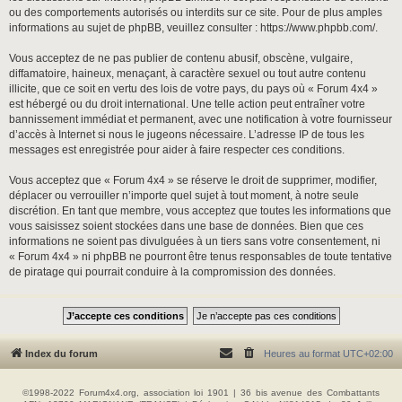
ou des comportements autorisés ou interdits sur ce site. Pour de plus amples
informations au sujet de phpBB, veuillez consulter :
https://www.phpbb.com/
.
Vous acceptez de ne pas publier de contenu abusif, obscène, vulgaire,
diffamatoire, haineux, menaçant, à caractère sexuel ou tout autre contenu
illicite, que ce soit en vertu des lois de votre pays, du pays où « Forum 4x4 »
est hébergé ou du droit international. Une telle action peut entraîner votre
bannissement immédiat et permanent, avec une notification à votre fournisseur
d’accès à Internet si nous le jugeons nécessaire. L’adresse IP de tous les
messages est enregistrée pour aider à faire respecter ces conditions.
Vous acceptez que « Forum 4x4 » se réserve le droit de supprimer, modifier,
déplacer ou verrouiller n’importe quel sujet à tout moment, à notre seule
discrétion. En tant que membre, vous acceptez que toutes les informations que
vous saisissez soient stockées dans une base de données. Bien que ces
informations ne soient pas divulguées à un tiers sans votre consentement, ni
« Forum 4x4 » ni phpBB ne pourront être tenus responsables de toute tentative
de piratage qui pourrait conduire à la compromission des données.
Index du forum
Heures au format
UTC+02:00
©1998-2022 Forum4x4.org, association loi 1901 | 36 bis avenue des Combattants