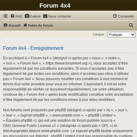
Forum 4x4
FAQ
Galerie
Nous contacter
Connexion
R
Accueil
Index du forum
e
Langue :
c
h
Forum 4x4 - Enregistrement
e
En accédant à « Forum 4x4 » (désigné ci-après par « nous », « notre »,
r
« nos », « Forum 4x4 », « https://www.forum4x4.org »), vous acceptez d’être
légalement lié par les conditions suivantes. Si vous n’acceptez pas d’être
c
légalement lié par toutes ces conditions, alors n’accédez pas et/ou n’utilisez
h
pas « Forum 4x4 ». Nous pouvons modifier ces conditions à tout moment et
ferons tout notre possible pour vous en informer. Cependant, il est de votre
e
responsabilité de vérifier ce document régulièrement, car votre utilisation
r
continue de « Forum 4x4 » après toute modification constitue votre acceptation
d’être légalement lié par les conditions mises à jour et/ou modifiées.
Nos forums sont propulsés par phpBB (désigné ci-après par « ils », « eux »,
« leur », « logiciel phpBB », « www.phpbb.com », « phpBB Limited »,
« Équipes phpBB »), qui est une solution de forum publiée sous la «
GNU General Public License v2
» (désignée ci-après par « GPL ») et
téléchargeable depuis
www.phpbb.com
. Le logiciel phpBB facilite uniquement
les discussions sur Internet ; phpBB Limited n’est pas responsable du contenu