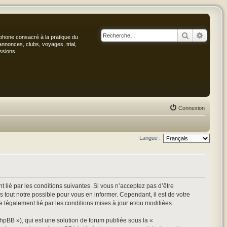
Rechercher
Recher
phone consacré à la pratique du
annonces, clubs, voyages, trial,
ssions.
Connexion
Langue :
 lié par les conditions suivantes. Si vous n’acceptez pas d’être
 tout notre possible pour vous en informer. Cependant, il est de votre
e légalement lié par les conditions mises à jour et/ou modifiées.
hpBB »), qui est une solution de forum publiée sous la «