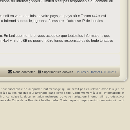
ussions sur Internet ; phpBB Limited n’est pas responsable du contenu ou
ce soit en vertu des lois de votre pays, du pays où « Forum 4x4 » est
 à Internet si nous le jugeons nécessaire. L’adresse IP de tous les
ion. En tant que membre, vous acceptez que toutes les informations que
m 4x4 » ni phpBB ne pourront être tenus responsables de toute tentative
Nous contacter
Supprimer les cookies
Heures au format
UTC+02:00
t susceptible de supprimer tout message qui ne serait pas en relation avec le sujet, en
ées à d'autres fins que leur affichage dans cette page. Conformément à la loi "informatique et
hine, consultez la documentation technique de votre navigateur Internet afin de désactiver
vants du Code de la Propriété Intellectuelle. Toute copie ou reproduction non autorisé, sauf