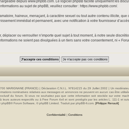
échargeable depuis
www.phpbb.com
. Le logiciel phpBB facilite uniquement les disc
informations au sujet de phpBB, veuillez consulter :
https://www.phpbb.com/
.
matoire, haineux, menaçant, à caractère sexuel ou tout autre contenu illicite, que 
nnissement immédiat et permanent, avec une notification à votre fournisseur d’accès
, déplacer ou verrouiller n’importe quel sujet à tout moment, à notre seule discrét
formations ne soient pas divulguées à un tiers sans votre consentement, ni « Foru
00 MARIGNANE (FRANCE) | Déclaration C.N.I.L. N°814215 du 29 Juillet 2002 | Un modérateur es
s informations nominatives relatives aux messages et annonces ne peuvent en aucun cas être utilis
e exclusif du forum. Si vous ne souhaitez pas que cette information soit stockée sur votre mac
 leurs auteurs respectifs ou à Free Forum 4x4 et sont protégés par les articles L. 111-1 et sui
e par phpBB® Forum Software, © phpBB Limited. Traduit par phpBB-fr.com.
[Philippe Renault]
Confidentialité
|
Conditions