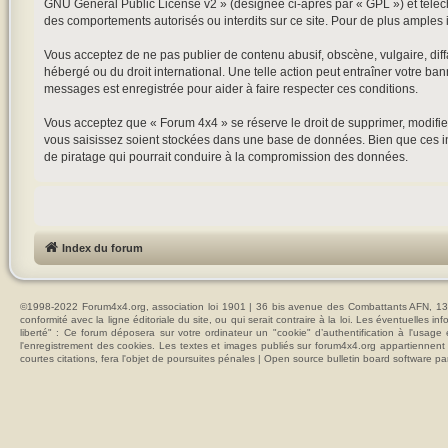
GNU General Public License v2
» (désignée ci-après par « GPL ») et tél
des comportements autorisés ou interdits sur ce site. Pour de plus amples 
Vous acceptez de ne pas publier de contenu abusif, obscène, vulgaire, diffa
hébergé ou du droit international. Une telle action peut entraîner votre ba
messages est enregistrée pour aider à faire respecter ces conditions.
Vous acceptez que « Forum 4x4 » se réserve le droit de supprimer, modifier
vous saisissez soient stockées dans une base de données. Bien que ces in
de piratage qui pourrait conduire à la compromission des données.
Index du forum
©1998-2022 Forum4x4.org, association loi 1901 | 36 bis avenue des Combattants AFN, 137
conformité avec la ligne éditoriale du site, ou qui serait contraire à la loi. Les éventuelle
liberté" : Ce forum déposera sur votre ordinateur un "cookie" d’authentification à l'usag
l'enregistrement des cookies. Les textes et images publiés sur forum4x4.org appartiennent à
courtes citations, fera l'objet de poursuites pénales | Open source bulletin board softwar