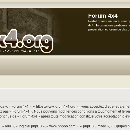
Forum 4x4
Portail communautaire franco
4x4 : Informations pratiques, 
préparation et forum de discu
os », « Forum 4x4 », « https://www.forum4x4.org »), vous acceptez d’être légalement
sez pas « Forum 4x4 ». Nous pouvons modifier ces conditions à tout moment et ferons
continue de « Forum 4x4 » après toute modification constitue votre acceptation d’êtr
», « leur », « logiciel phpBB », « www.phpbb.com », « phpBB Limited », « Équipes p