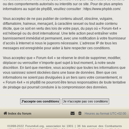
ou des comportements autorisés ou interdits sur ce site. Pour de plus amples
informations au sujet de phpBB, veuillez consulter :
https://www.phpbb.com/
.
Vous acceptez de ne pas publier de contenu abusif, obscène, vulgaire,
diffamatoire, haineux, menaçant, à caractère sexuel ou tout autre contenu
illicite, que ce soit en vertu des lois de votre pays, du pays où « Forum 4x4 »
est hébergé ou du droit international. Une telle action peut entraîner votre
bannissement immédiat et permanent, avec une notification à votre fournisseur
d’accès à Internet si nous le jugeons nécessaire. L’adresse IP de tous les
messages est enregistrée pour aider à faire respecter ces conditions.
Vous acceptez que « Forum 4x4 » se réserve le droit de supprimer, modifier,
déplacer ou verrouiller n’importe quel sujet à tout moment, à notre seule
discrétion. En tant que membre, vous acceptez que toutes les informations que
vous saisissez soient stockées dans une base de données. Bien que ces
informations ne soient pas divulguées à un tiers sans votre consentement, ni
« Forum 4x4 » ni phpBB ne pourront être tenus responsables de toute tentative
de piratage qui pourrait conduire à la compromission des données.
Index du forum
Heures au format
UTC+02:00
©1998-2022 Forum4x4.org, association loi 1901 | 36 bis avenue des Combattants