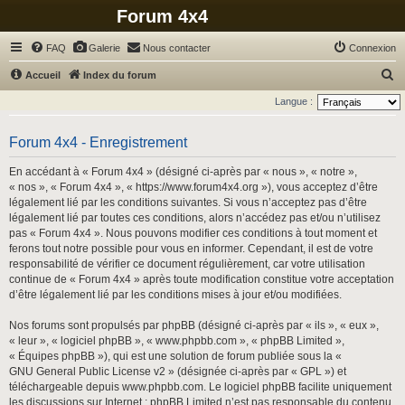
Forum 4x4
FAQ
Galerie
Nous contacter
Connexion
R
Accueil
Index du forum
e
Langue :
c
h
Forum 4x4 - Enregistrement
e
En accédant à « Forum 4x4 » (désigné ci-après par « nous », « notre »,
r
« nos », « Forum 4x4 », « https://www.forum4x4.org »), vous acceptez d’être
légalement lié par les conditions suivantes. Si vous n’acceptez pas d’être
c
légalement lié par toutes ces conditions, alors n’accédez pas et/ou n’utilisez
h
pas « Forum 4x4 ». Nous pouvons modifier ces conditions à tout moment et
ferons tout notre possible pour vous en informer. Cependant, il est de votre
e
responsabilité de vérifier ce document régulièrement, car votre utilisation
r
continue de « Forum 4x4 » après toute modification constitue votre acceptation
d’être légalement lié par les conditions mises à jour et/ou modifiées.
Nos forums sont propulsés par phpBB (désigné ci-après par « ils », « eux »,
« leur », « logiciel phpBB », « www.phpbb.com », « phpBB Limited »,
« Équipes phpBB »), qui est une solution de forum publiée sous la «
GNU General Public License v2
» (désignée ci-après par « GPL ») et
téléchargeable depuis
www.phpbb.com
. Le logiciel phpBB facilite uniquement
les discussions sur Internet ; phpBB Limited n’est pas responsable du contenu