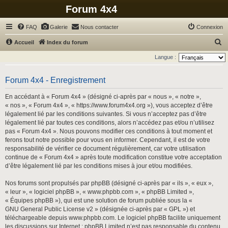
Forum 4x4
FAQ
Galerie
Nous contacter
Connexion
R
Accueil
Index du forum
e
Langue :
c
h
Forum 4x4 - Enregistrement
e
En accédant à « Forum 4x4 » (désigné ci-après par « nous », « notre »,
r
« nos », « Forum 4x4 », « https://www.forum4x4.org »), vous acceptez d’être
légalement lié par les conditions suivantes. Si vous n’acceptez pas d’être
c
légalement lié par toutes ces conditions, alors n’accédez pas et/ou n’utilisez
h
pas « Forum 4x4 ». Nous pouvons modifier ces conditions à tout moment et
ferons tout notre possible pour vous en informer. Cependant, il est de votre
e
responsabilité de vérifier ce document régulièrement, car votre utilisation
r
continue de « Forum 4x4 » après toute modification constitue votre acceptation
d’être légalement lié par les conditions mises à jour et/ou modifiées.
Nos forums sont propulsés par phpBB (désigné ci-après par « ils », « eux »,
« leur », « logiciel phpBB », « www.phpbb.com », « phpBB Limited »,
« Équipes phpBB »), qui est une solution de forum publiée sous la «
GNU General Public License v2
» (désignée ci-après par « GPL ») et
téléchargeable depuis
www.phpbb.com
. Le logiciel phpBB facilite uniquement
les discussions sur Internet ; phpBB Limited n’est pas responsable du contenu