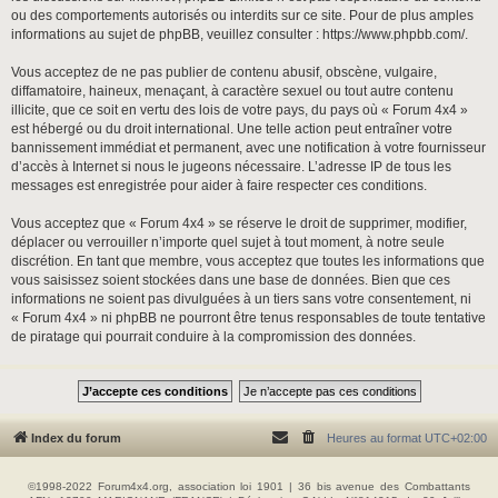
ou des comportements autorisés ou interdits sur ce site. Pour de plus amples
informations au sujet de phpBB, veuillez consulter :
https://www.phpbb.com/
.
Vous acceptez de ne pas publier de contenu abusif, obscène, vulgaire,
diffamatoire, haineux, menaçant, à caractère sexuel ou tout autre contenu
illicite, que ce soit en vertu des lois de votre pays, du pays où « Forum 4x4 »
est hébergé ou du droit international. Une telle action peut entraîner votre
bannissement immédiat et permanent, avec une notification à votre fournisseur
d’accès à Internet si nous le jugeons nécessaire. L’adresse IP de tous les
messages est enregistrée pour aider à faire respecter ces conditions.
Vous acceptez que « Forum 4x4 » se réserve le droit de supprimer, modifier,
déplacer ou verrouiller n’importe quel sujet à tout moment, à notre seule
discrétion. En tant que membre, vous acceptez que toutes les informations que
vous saisissez soient stockées dans une base de données. Bien que ces
informations ne soient pas divulguées à un tiers sans votre consentement, ni
« Forum 4x4 » ni phpBB ne pourront être tenus responsables de toute tentative
de piratage qui pourrait conduire à la compromission des données.
Index du forum
Heures au format
UTC+02:00
©1998-2022 Forum4x4.org, association loi 1901 | 36 bis avenue des Combattants