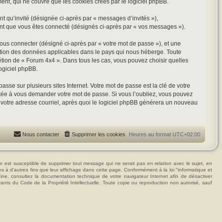
t, qui ne couvre que les cookies créés par le logiciel phpBB.
nt qu’invité (désignée ci-après par « messages d’invités »),
ant que vous êtes connecté (désignés ci-après par « vos messages »).
vous connecter (désigné ci-après par « votre mot de passe »), et une
tection des données applicables dans le pays qui nous héberge. Toute
rétion de « Forum 4x4 ». Dans tous les cas, vous pouvez choisir quelles
ogiciel phpBB.
se sur plusieurs sites Internet. Votre mot de passe est la clé de votre
itée à vous demander votre mot de passe. Si vous l’oubliez, vous pouvez
t votre adresse courriel, après quoi le logiciel phpBB générera un nouveau
Nous contacter
Supprimer les cookies
Heures au format
UTC+02:00
t susceptible de supprimer tout message qui ne serait pas en relation avec le sujet, en
ées à d'autres fins que leur affichage dans cette page. Conformément à la loi "informatique et
hine, consultez la documentation technique de votre navigateur Internet afin de désactiver
vants du Code de la Propriété Intellectuelle. Toute copie ou reproduction non autorisé, sauf