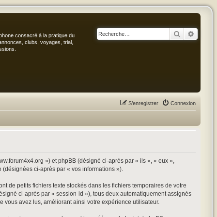
Rechercher
Recher
phone consacré à la pratique du
annonces, clubs, voyages, trial,
ssions.
S’enregistrer
Connexion
www.forum4x4.org ») et phpBB (désigné ci-après par « ils », « eux »,
e (désignées ci-après par « vos informations »).
 de petits fichiers texte stockés dans les fichiers temporaires de votre
 (désigné ci-après par « session-id »), tous deux automatiquement assignés
 vous avez lus, améliorant ainsi votre expérience utilisateur.