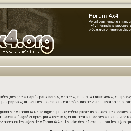
Forum 4x4
Portail communautaire franco
4x4 : Informations pratiques, 
préparation et forum de discu
iées (désignés ci-après par « nous », « notre », « nos », « Forum 4x4 », « https://
s phpBB ») utilisent les informations collectées lors de votre utilisation de ce sit
ant sur « Forum 4x4 », le logiciel phpBB créera plusieurs cookies. Les cookies sont
utilisateur (désigné ci-après par « user-id ») et un identifiant de session anonyme
 parcouru les sujets de « Forum 4x4 ». Il stocke des informations sur les sujets que