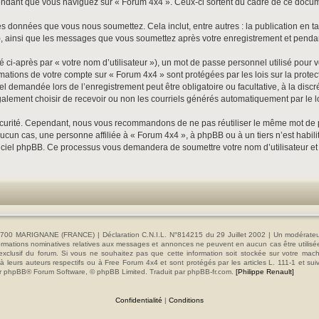
dant que vous naviguez sur « Forum 4x4 ». Ceux-ci sortent du cadre de ce documen
s données que vous nous soumettez. Cela inclut, entre autres : la publication en ta
»), ainsi que les messages que vous soumettez après votre enregistrement et pend
ci-après par « votre nom d’utilisateur »), un mot de passe personnel utilisé pour 
formations de votre compte sur « Forum 4x4 » sont protégées par les lois sur la pro
el demandée lors de l’enregistrement peut être obligatoire ou facultative, à la disc
alement choisir de recevoir ou non les courriels générés automatiquement par le l
écurité. Cependant, nous vous recommandons de ne pas réutiliser le même mot de pas
cun cas, une personne affiliée à « Forum 4x4 », à phpBB ou à un tiers n’est habil
 logiciel phpBB. Ce processus vous demandera de soumettre votre nom d’utilisateur e
00 MARIGNANE (FRANCE) | Déclaration C.N.I.L. N°814215 du 29 Juillet 2002 | Un modérateur es
s informations nominatives relatives aux messages et annonces ne peuvent en aucun cas être utilis
e exclusif du forum. Si vous ne souhaitez pas que cette information soit stockée sur votre mac
 leurs auteurs respectifs ou à Free Forum 4x4 et sont protégés par les articles L. 111-1 et sui
e par phpBB® Forum Software, © phpBB Limited. Traduit par phpBB-fr.com.
[Philippe Renault]
Confidentialité
|
Conditions