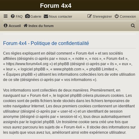
Forum 4x4
FAQ
Galerie
Nous contacter
S’enregistrer
Connexion
R
Accueil
Index du forum
e
c
Forum 4x4 - Politique de confidentialité
h
Ces règles expliquent en détail comment « Forum 4x4 » et ses sociétés
e
affiliées (désignés ci-après par « nous », « notre », « nos », « Forum 4x4 »,
r
« https://www.forum4x4.org ») et phpBB (désigné ci-après par « ils », « eux »,
« leur », « logiciel phpBB », « www.phpbb.com », « phpBB Limited »,
c
« Équipes phpBB ») utilisent les informations collectées lors de votre utilisation
h
de ce site (désignées ci-après par « vos informations »).
e
Vos informations sont collectées de deux manières. Premièrement, en
r
naviguant sur « Forum 4x4 », le logiciel phpBB créera plusieurs cookies. Les
cookies sont de petits fichiers texte stockés dans les fichiers temporaires de
votre navigateur Internet. Les deux premiers cookies contiennent un identifiant
utilisateur (désigné ci-après par « user-id ») et un identifiant de session
anonyme (désigné ci-après par « session-id »), tous deux automatiquement
assignés par le logiciel phpBB. Un troisième cookie sera créé une fois que
vous aurez parcouru les sujets de « Forum 4x4 ». Il stocke des informations sur
les sujets que vous avez lus, améliorant ainsi votre expérience utilisateur.