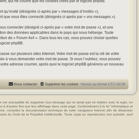
t, qui ne couvre que les cookies créés par le logiciel phpBB.
nt qu’invité (désignée ci-après par « messages d’invités »),
ant que vous êtes connecté (désignés ci-après par « vos messages »).
vous connecter (désigné ci-après par « votre mot de passe »), et une
tection des données applicables dans le pays qui nous héberge. Toute
rétion de « Forum 4x4 ». Dans tous les cas, vous pouvez choisir quelles
ogiciel phpBB.
se sur plusieurs sites Internet. Votre mot de passe est la clé de votre
itée à vous demander votre mot de passe. Si vous l’oubliez, vous pouvez
t votre adresse courriel, après quoi le logiciel phpBB générera un nouveau
Nous contacter
Supprimer les cookies
Heures au format
UTC+02:00
t susceptible de supprimer tout message qui ne serait pas en relation avec le sujet, en
ées à d'autres fins que leur affichage dans cette page. Conformément à la loi "informatique et
hine, consultez la documentation technique de votre navigateur Internet afin de désactiver
vants du Code de la Propriété Intellectuelle. Toute copie ou reproduction non autorisé, sauf