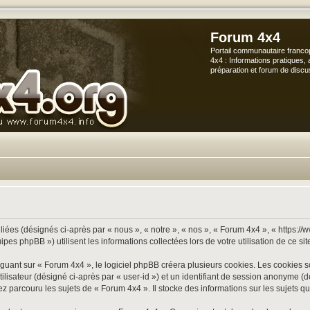
Forum 4x4
Portail communautaire franco
4x4 : Informations pratiques, 
préparation et forum de discu
iées (désignés ci-après par « nous », « notre », « nos », « Forum 4x4 », « https://
s phpBB ») utilisent les informations collectées lors de votre utilisation de ce sit
ant sur « Forum 4x4 », le logiciel phpBB créera plusieurs cookies. Les cookies sont
utilisateur (désigné ci-après par « user-id ») et un identifiant de session anonyme
 parcouru les sujets de « Forum 4x4 ». Il stocke des informations sur les sujets que