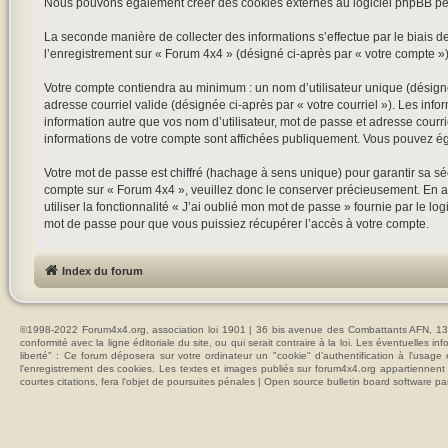
Nous pouvons également créer des cookies externes au logiciel phpBB pen
La seconde manière de collecter des informations s’effectue par le biais de
l’enregistrement sur « Forum 4x4 » (désigné ci-après par « votre compte 
Votre compte contiendra au minimum : un nom d’utilisateur unique (désigné 
adresse courriel valide (désignée ci-après par « votre courriel »). Les in
information autre que vos nom d’utilisateur, mot de passe et adresse courri
informations de votre compte sont affichées publiquement. Vous pouvez ég
Votre mot de passe est chiffré (hachage à sens unique) pour garantir sa s
compte sur « Forum 4x4 », veuillez donc le conserver précieusement. En au
utiliser la fonctionnalité « J’ai oublié mon mot de passe » fournie par le
mot de passe pour que vous puissiez récupérer l’accès à votre compte.
Index du forum
©1998-2022 Forum4x4.org, association loi 1901 | 36 bis avenue des Combattants AFN, 137
conformité avec la ligne éditoriale du site, ou qui serait contraire à la loi. Les éventuelle
liberté" : Ce forum déposera sur votre ordinateur un "cookie" d’authentification à l'usag
l'enregistrement des cookies. Les textes et images publiés sur forum4x4.org appartiennent à
courtes citations, fera l'objet de poursuites pénales | Open source bulletin board softwar