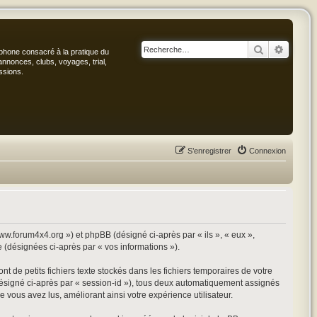
Rechercher
Recher
phone consacré à la pratique du
annonces, clubs, voyages, trial,
ssions.
S’enregistrer
Connexion
www.forum4x4.org ») et phpBB (désigné ci-après par « ils », « eux »,
e (désignées ci-après par « vos informations »).
 de petits fichiers texte stockés dans les fichiers temporaires de votre
 (désigné ci-après par « session-id »), tous deux automatiquement assignés
 vous avez lus, améliorant ainsi votre expérience utilisateur.