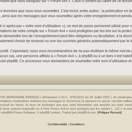
dant que vous naviguez sur « Forum 4x4 ». Ceux-ci sortent du cadre de ce documen
s données que vous nous soumettez. Cela inclut, entre autres : la publication en ta
»), ainsi que les messages que vous soumettez après votre enregistrement et pend
ci-après par « votre nom d’utilisateur »), un mot de passe personnel utilisé pour 
formations de votre compte sur « Forum 4x4 » sont protégées par les lois sur la pro
el demandée lors de l’enregistrement peut être obligatoire ou facultative, à la disc
alement choisir de recevoir ou non les courriels générés automatiquement par le l
écurité. Cependant, nous vous recommandons de ne pas réutiliser le même mot de pas
cun cas, une personne affiliée à « Forum 4x4 », à phpBB ou à un tiers n’est habil
 logiciel phpBB. Ce processus vous demandera de soumettre votre nom d’utilisateur e
00 MARIGNANE (FRANCE) | Déclaration C.N.I.L. N°814215 du 29 Juillet 2002 | Un modérateur es
s informations nominatives relatives aux messages et annonces ne peuvent en aucun cas être utilis
e exclusif du forum. Si vous ne souhaitez pas que cette information soit stockée sur votre mac
 leurs auteurs respectifs ou à Free Forum 4x4 et sont protégés par les articles L. 111-1 et sui
e par phpBB® Forum Software, © phpBB Limited. Traduit par phpBB-fr.com.
[Philippe Renault]
Confidentialité
|
Conditions