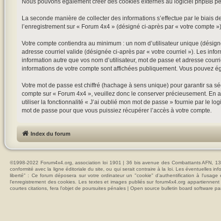
Nous pouvons également créer des cookies externes au logiciel phpBB pen
La seconde manière de collecter des informations s’effectue par le biais de
l’enregistrement sur « Forum 4x4 » (désigné ci-après par « votre compte 
Votre compte contiendra au minimum : un nom d’utilisateur unique (désigné 
adresse courriel valide (désignée ci-après par « votre courriel »). Les in
information autre que vos nom d’utilisateur, mot de passe et adresse courri
informations de votre compte sont affichées publiquement. Vous pouvez ég
Votre mot de passe est chiffré (hachage à sens unique) pour garantir sa s
compte sur « Forum 4x4 », veuillez donc le conserver précieusement. En au
utiliser la fonctionnalité « J’ai oublié mon mot de passe » fournie par le
mot de passe pour que vous puissiez récupérer l’accès à votre compte.
Index du forum
©1998-2022 Forum4x4.org, association loi 1901 | 36 bis avenue des Combattants AFN, 137
conformité avec la ligne éditoriale du site, ou qui serait contraire à la loi. Les éventuelle
liberté" : Ce forum déposera sur votre ordinateur un "cookie" d’authentification à l'usag
l'enregistrement des cookies. Les textes et images publiés sur forum4x4.org appartiennent à
courtes citations, fera l'objet de poursuites pénales | Open source bulletin board softwar