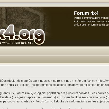
Forum 4x4
Portail communautaire franco
4x4 : Informations pratiques, 
préparation et forum de discu
iées (désignés ci-après par « nous », « notre », « nos », « Forum 4x4 », « https://
s phpBB ») utilisent les informations collectées lors de votre utilisation de ce sit
ant sur « Forum 4x4 », le logiciel phpBB créera plusieurs cookies. Les cookies sont
utilisateur (désigné ci-après par « user-id ») et un identifiant de session anonyme
 parcouru les sujets de « Forum 4x4 ». Il stocke des informations sur les sujets que