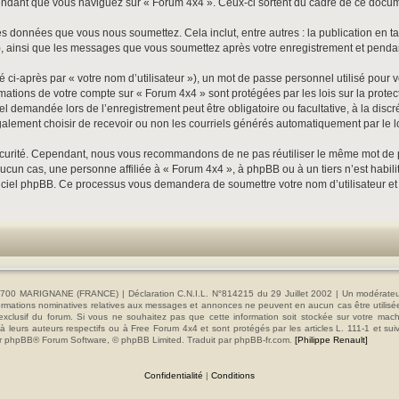
dant que vous naviguez sur « Forum 4x4 ». Ceux-ci sortent du cadre de ce documen
s données que vous nous soumettez. Cela inclut, entre autres : la publication en ta
»), ainsi que les messages que vous soumettez après votre enregistrement et pend
ci-après par « votre nom d’utilisateur »), un mot de passe personnel utilisé pour 
formations de votre compte sur « Forum 4x4 » sont protégées par les lois sur la pro
el demandée lors de l’enregistrement peut être obligatoire ou facultative, à la disc
alement choisir de recevoir ou non les courriels générés automatiquement par le l
écurité. Cependant, nous vous recommandons de ne pas réutiliser le même mot de pas
cun cas, une personne affiliée à « Forum 4x4 », à phpBB ou à un tiers n’est habil
 logiciel phpBB. Ce processus vous demandera de soumettre votre nom d’utilisateur e
00 MARIGNANE (FRANCE) | Déclaration C.N.I.L. N°814215 du 29 Juillet 2002 | Un modérateur es
s informations nominatives relatives aux messages et annonces ne peuvent en aucun cas être utilis
e exclusif du forum. Si vous ne souhaitez pas que cette information soit stockée sur votre mac
 leurs auteurs respectifs ou à Free Forum 4x4 et sont protégés par les articles L. 111-1 et sui
e par phpBB® Forum Software, © phpBB Limited. Traduit par phpBB-fr.com.
[Philippe Renault]
Confidentialité
|
Conditions