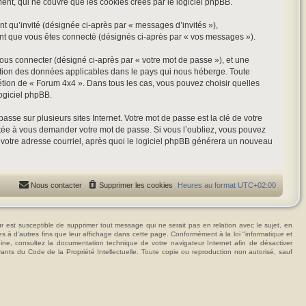
t, qui ne couvre que les cookies créés par le logiciel phpBB.
nt qu’invité (désignée ci-après par « messages d’invités »),
ant que vous êtes connecté (désignés ci-après par « vos messages »).
vous connecter (désigné ci-après par « votre mot de passe »), et une
tection des données applicables dans le pays qui nous héberge. Toute
rétion de « Forum 4x4 ». Dans tous les cas, vous pouvez choisir quelles
ogiciel phpBB.
se sur plusieurs sites Internet. Votre mot de passe est la clé de votre
itée à vous demander votre mot de passe. Si vous l’oubliez, vous pouvez
t votre adresse courriel, après quoi le logiciel phpBB générera un nouveau
Nous contacter
Supprimer les cookies
Heures au format
UTC+02:00
t susceptible de supprimer tout message qui ne serait pas en relation avec le sujet, en
ées à d'autres fins que leur affichage dans cette page. Conformément à la loi "informatique et
hine, consultez la documentation technique de votre navigateur Internet afin de désactiver
vants du Code de la Propriété Intellectuelle. Toute copie ou reproduction non autorisé, sauf