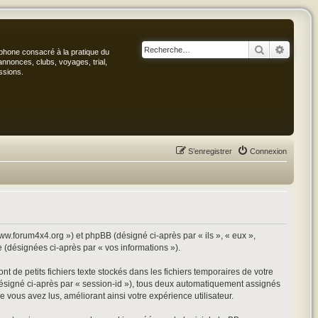
Rechercher
Recher
phone consacré à la pratique du
annonces, clubs, voyages, trial,
ssions.
S’enregistrer
Connexion
www.forum4x4.org ») et phpBB (désigné ci-après par « ils », « eux »,
e (désignées ci-après par « vos informations »).
 de petits fichiers texte stockés dans les fichiers temporaires de votre
 (désigné ci-après par « session-id »), tous deux automatiquement assignés
 vous avez lus, améliorant ainsi votre expérience utilisateur.