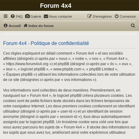
Forum 4x4
FAQ
Galerie
Nous contacter
S’enregistrer
Connexion
R
Accueil
Index du forum
e
c
Forum 4x4 - Politique de confidentialité
h
Ces règles expliquent en détail comment « Forum 4x4 » et ses sociétés
e
affiliées (désignés ci-après par « nous », « notre », « nos », « Forum 4x4 »,
r
« https://www.forum4x4.org ») et phpBB (désigné ci-après par « ils », « eux »,
« leur », « logiciel phpBB », « www.phpbb.com », « phpBB Limited »,
c
« Équipes phpBB ») utilisent les informations collectées lors de votre utilisation
h
de ce site (désignées ci-après par « vos informations »).
e
Vos informations sont collectées de deux manières. Premièrement, en
r
naviguant sur « Forum 4x4 », le logiciel phpBB créera plusieurs cookies. Les
cookies sont de petits fichiers texte stockés dans les fichiers temporaires de
votre navigateur Internet. Les deux premiers cookies contiennent un identifiant
utilisateur (désigné ci-après par « user-id ») et un identifiant de session
anonyme (désigné ci-après par « session-id »), tous deux automatiquement
assignés par le logiciel phpBB. Un troisième cookie sera créé une fois que
vous aurez parcouru les sujets de « Forum 4x4 ». Il stocke des informations sur
les sujets que vous avez lus, améliorant ainsi votre expérience utilisateur.