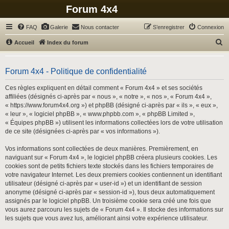
Forum 4x4
FAQ
Galerie
Nous contacter
S’enregistrer
Connexion
R
Accueil
Index du forum
e
c
Forum 4x4 - Politique de confidentialité
h
Ces règles expliquent en détail comment « Forum 4x4 » et ses sociétés
e
affiliées (désignés ci-après par « nous », « notre », « nos », « Forum 4x4 »,
r
« https://www.forum4x4.org ») et phpBB (désigné ci-après par « ils », « eux »,
« leur », « logiciel phpBB », « www.phpbb.com », « phpBB Limited »,
c
« Équipes phpBB ») utilisent les informations collectées lors de votre utilisation
h
de ce site (désignées ci-après par « vos informations »).
e
Vos informations sont collectées de deux manières. Premièrement, en
r
naviguant sur « Forum 4x4 », le logiciel phpBB créera plusieurs cookies. Les
cookies sont de petits fichiers texte stockés dans les fichiers temporaires de
votre navigateur Internet. Les deux premiers cookies contiennent un identifiant
utilisateur (désigné ci-après par « user-id ») et un identifiant de session
anonyme (désigné ci-après par « session-id »), tous deux automatiquement
assignés par le logiciel phpBB. Un troisième cookie sera créé une fois que
vous aurez parcouru les sujets de « Forum 4x4 ». Il stocke des informations sur
les sujets que vous avez lus, améliorant ainsi votre expérience utilisateur.