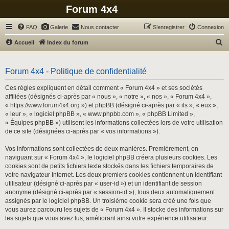
Forum 4x4
FAQ
Galerie
Nous contacter
S’enregistrer
Connexion
R
Accueil
Index du forum
e
c
Forum 4x4 - Politique de confidentialité
h
Ces règles expliquent en détail comment « Forum 4x4 » et ses sociétés
e
affiliées (désignés ci-après par « nous », « notre », « nos », « Forum 4x4 »,
r
« https://www.forum4x4.org ») et phpBB (désigné ci-après par « ils », « eux »,
« leur », « logiciel phpBB », « www.phpbb.com », « phpBB Limited »,
c
« Équipes phpBB ») utilisent les informations collectées lors de votre utilisation
h
de ce site (désignées ci-après par « vos informations »).
e
Vos informations sont collectées de deux manières. Premièrement, en
r
naviguant sur « Forum 4x4 », le logiciel phpBB créera plusieurs cookies. Les
cookies sont de petits fichiers texte stockés dans les fichiers temporaires de
votre navigateur Internet. Les deux premiers cookies contiennent un identifiant
utilisateur (désigné ci-après par « user-id ») et un identifiant de session
anonyme (désigné ci-après par « session-id »), tous deux automatiquement
assignés par le logiciel phpBB. Un troisième cookie sera créé une fois que
vous aurez parcouru les sujets de « Forum 4x4 ». Il stocke des informations sur
les sujets que vous avez lus, améliorant ainsi votre expérience utilisateur.