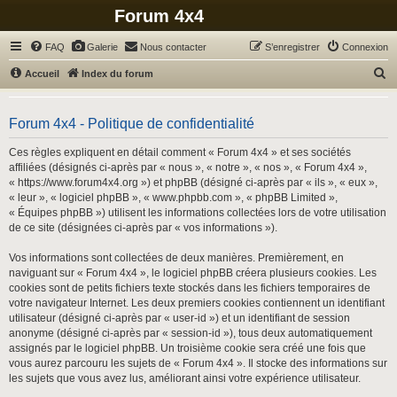
Forum 4x4
FAQ
Galerie
Nous contacter
S’enregistrer
Connexion
R
Accueil
Index du forum
e
c
Forum 4x4 - Politique de confidentialité
h
Ces règles expliquent en détail comment « Forum 4x4 » et ses sociétés
e
affiliées (désignés ci-après par « nous », « notre », « nos », « Forum 4x4 »,
r
« https://www.forum4x4.org ») et phpBB (désigné ci-après par « ils », « eux »,
« leur », « logiciel phpBB », « www.phpbb.com », « phpBB Limited »,
c
« Équipes phpBB ») utilisent les informations collectées lors de votre utilisation
h
de ce site (désignées ci-après par « vos informations »).
e
Vos informations sont collectées de deux manières. Premièrement, en
r
naviguant sur « Forum 4x4 », le logiciel phpBB créera plusieurs cookies. Les
cookies sont de petits fichiers texte stockés dans les fichiers temporaires de
votre navigateur Internet. Les deux premiers cookies contiennent un identifiant
utilisateur (désigné ci-après par « user-id ») et un identifiant de session
anonyme (désigné ci-après par « session-id »), tous deux automatiquement
assignés par le logiciel phpBB. Un troisième cookie sera créé une fois que
vous aurez parcouru les sujets de « Forum 4x4 ». Il stocke des informations sur
les sujets que vous avez lus, améliorant ainsi votre expérience utilisateur.