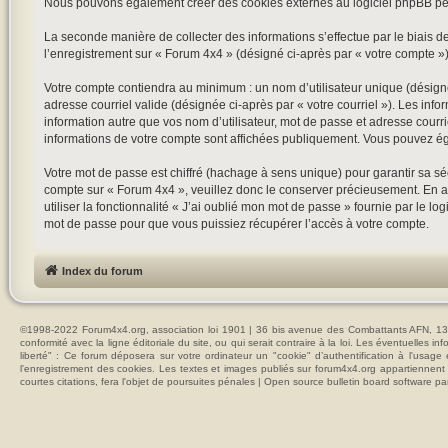
Nous pouvons également créer des cookies externes au logiciel phpBB pen
La seconde manière de collecter des informations s’effectue par le biais de
l’enregistrement sur « Forum 4x4 » (désigné ci-après par « votre compte 
Votre compte contiendra au minimum : un nom d’utilisateur unique (désigné 
adresse courriel valide (désignée ci-après par « votre courriel »). Les in
information autre que vos nom d’utilisateur, mot de passe et adresse courri
informations de votre compte sont affichées publiquement. Vous pouvez ég
Votre mot de passe est chiffré (hachage à sens unique) pour garantir sa s
compte sur « Forum 4x4 », veuillez donc le conserver précieusement. En au
utiliser la fonctionnalité « J’ai oublié mon mot de passe » fournie par le
mot de passe pour que vous puissiez récupérer l’accès à votre compte.
Index du forum
©1998-2022 Forum4x4.org, association loi 1901 | 36 bis avenue des Combattants AFN, 137
conformité avec la ligne éditoriale du site, ou qui serait contraire à la loi. Les éventuelle
liberté" : Ce forum déposera sur votre ordinateur un "cookie" d’authentification à l'usag
l'enregistrement des cookies. Les textes et images publiés sur forum4x4.org appartiennent à
courtes citations, fera l'objet de poursuites pénales | Open source bulletin board softwar