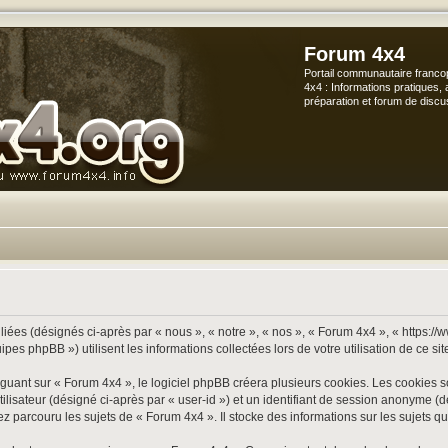
Forum 4x4
Portail communautaire franco
4x4 : Informations pratiques, 
préparation et forum de discu
iées (désignés ci-après par « nous », « notre », « nos », « Forum 4x4 », « https://
s phpBB ») utilisent les informations collectées lors de votre utilisation de ce sit
ant sur « Forum 4x4 », le logiciel phpBB créera plusieurs cookies. Les cookies sont
utilisateur (désigné ci-après par « user-id ») et un identifiant de session anonyme
 parcouru les sujets de « Forum 4x4 ». Il stocke des informations sur les sujets que