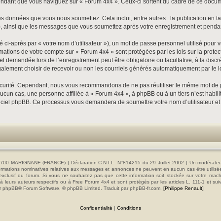
dant que vous naviguez sur « Forum 4x4 ». Ceux-ci sortent du cadre de ce documen
s données que vous nous soumettez. Cela inclut, entre autres : la publication en ta
»), ainsi que les messages que vous soumettez après votre enregistrement et pend
ci-après par « votre nom d’utilisateur »), un mot de passe personnel utilisé pour 
formations de votre compte sur « Forum 4x4 » sont protégées par les lois sur la pro
el demandée lors de l’enregistrement peut être obligatoire ou facultative, à la disc
alement choisir de recevoir ou non les courriels générés automatiquement par le l
écurité. Cependant, nous vous recommandons de ne pas réutiliser le même mot de pas
cun cas, une personne affiliée à « Forum 4x4 », à phpBB ou à un tiers n’est habil
 logiciel phpBB. Ce processus vous demandera de soumettre votre nom d’utilisateur e
00 MARIGNANE (FRANCE) | Déclaration C.N.I.L. N°814215 du 29 Juillet 2002 | Un modérateur es
s informations nominatives relatives aux messages et annonces ne peuvent en aucun cas être utilis
e exclusif du forum. Si vous ne souhaitez pas que cette information soit stockée sur votre mac
 leurs auteurs respectifs ou à Free Forum 4x4 et sont protégés par les articles L. 111-1 et sui
e par phpBB® Forum Software, © phpBB Limited. Traduit par phpBB-fr.com.
[Philippe Renault]
Confidentialité
|
Conditions