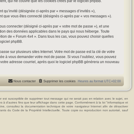
t, qui ne couvre que les cookies créés par le logiciel phpBB.
nt qu’invité (désignée ci-après par « messages d’invités »),
ant que vous êtes connecté (désignés ci-après par « vos messages »).
vous connecter (désigné ci-après par « votre mot de passe »), et une
tection des données applicables dans le pays qui nous héberge. Toute
rétion de « Forum 4x4 ». Dans tous les cas, vous pouvez choisir quelles
ogiciel phpBB.
se sur plusieurs sites Internet. Votre mot de passe est la clé de votre
itée à vous demander votre mot de passe. Si vous l’oubliez, vous pouvez
t votre adresse courriel, après quoi le logiciel phpBB générera un nouveau
Nous contacter
Supprimer les cookies
Heures au format
UTC+02:00
t susceptible de supprimer tout message qui ne serait pas en relation avec le sujet, en
ées à d'autres fins que leur affichage dans cette page. Conformément à la loi "informatique et
hine, consultez la documentation technique de votre navigateur Internet afin de désactiver
vants du Code de la Propriété Intellectuelle. Toute copie ou reproduction non autorisé, sauf