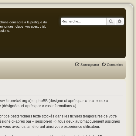
Rechercher
Recher
phone consacré à la pratique du
annonces, clubs, voyages, trial,
ssions.
S’enregistrer
Connexion
www.forum4x4.org ») et phpBB (désigné ci-après par « ils », « eux »,
e (désignées ci-après par « vos informations »).
 de petits fichiers texte stockés dans les fichiers temporaires de votre
 (désigné ci-après par « session-id »), tous deux automatiquement assignés
 vous avez lus, améliorant ainsi votre expérience utilisateur.