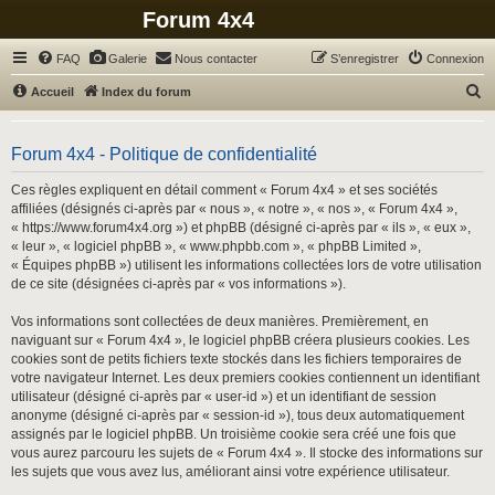
Forum 4x4
FAQ
Galerie
Nous contacter
S’enregistrer
Connexion
R
Accueil
Index du forum
e
c
Forum 4x4 - Politique de confidentialité
h
Ces règles expliquent en détail comment « Forum 4x4 » et ses sociétés
e
affiliées (désignés ci-après par « nous », « notre », « nos », « Forum 4x4 »,
r
« https://www.forum4x4.org ») et phpBB (désigné ci-après par « ils », « eux »,
« leur », « logiciel phpBB », « www.phpbb.com », « phpBB Limited »,
c
« Équipes phpBB ») utilisent les informations collectées lors de votre utilisation
h
de ce site (désignées ci-après par « vos informations »).
e
Vos informations sont collectées de deux manières. Premièrement, en
r
naviguant sur « Forum 4x4 », le logiciel phpBB créera plusieurs cookies. Les
cookies sont de petits fichiers texte stockés dans les fichiers temporaires de
votre navigateur Internet. Les deux premiers cookies contiennent un identifiant
utilisateur (désigné ci-après par « user-id ») et un identifiant de session
anonyme (désigné ci-après par « session-id »), tous deux automatiquement
assignés par le logiciel phpBB. Un troisième cookie sera créé une fois que
vous aurez parcouru les sujets de « Forum 4x4 ». Il stocke des informations sur
les sujets que vous avez lus, améliorant ainsi votre expérience utilisateur.