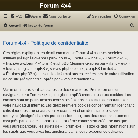
Forum 4x4
FAQ
Galerie
Nous contacter
S’enregistrer
Connexion
R
Accueil
Index du forum
e
c
Forum 4x4 - Politique de confidentialité
h
Ces règles expliquent en détail comment « Forum 4x4 » et ses sociétés
e
affiliées (désignés ci-après par « nous », « notre », « nos », « Forum 4x4 »,
r
« https://www.forum4x4.org ») et phpBB (désigné ci-après par « ils », « eux »,
« leur », « logiciel phpBB », « www.phpbb.com », « phpBB Limited »,
c
« Équipes phpBB ») utilisent les informations collectées lors de votre utilisation
h
de ce site (désignées ci-après par « vos informations »).
e
Vos informations sont collectées de deux manières. Premièrement, en
r
naviguant sur « Forum 4x4 », le logiciel phpBB créera plusieurs cookies. Les
cookies sont de petits fichiers texte stockés dans les fichiers temporaires de
votre navigateur Internet. Les deux premiers cookies contiennent un identifiant
utilisateur (désigné ci-après par « user-id ») et un identifiant de session
anonyme (désigné ci-après par « session-id »), tous deux automatiquement
assignés par le logiciel phpBB. Un troisième cookie sera créé une fois que
vous aurez parcouru les sujets de « Forum 4x4 ». Il stocke des informations sur
les sujets que vous avez lus, améliorant ainsi votre expérience utilisateur.