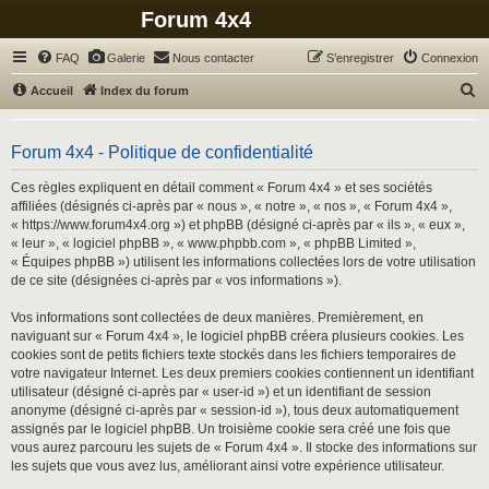
Forum 4x4
FAQ
Galerie
Nous contacter
S’enregistrer
Connexion
R
Accueil
Index du forum
e
c
Forum 4x4 - Politique de confidentialité
h
Ces règles expliquent en détail comment « Forum 4x4 » et ses sociétés
e
affiliées (désignés ci-après par « nous », « notre », « nos », « Forum 4x4 »,
r
« https://www.forum4x4.org ») et phpBB (désigné ci-après par « ils », « eux »,
« leur », « logiciel phpBB », « www.phpbb.com », « phpBB Limited »,
c
« Équipes phpBB ») utilisent les informations collectées lors de votre utilisation
h
de ce site (désignées ci-après par « vos informations »).
e
Vos informations sont collectées de deux manières. Premièrement, en
r
naviguant sur « Forum 4x4 », le logiciel phpBB créera plusieurs cookies. Les
cookies sont de petits fichiers texte stockés dans les fichiers temporaires de
votre navigateur Internet. Les deux premiers cookies contiennent un identifiant
utilisateur (désigné ci-après par « user-id ») et un identifiant de session
anonyme (désigné ci-après par « session-id »), tous deux automatiquement
assignés par le logiciel phpBB. Un troisième cookie sera créé une fois que
vous aurez parcouru les sujets de « Forum 4x4 ». Il stocke des informations sur
les sujets que vous avez lus, améliorant ainsi votre expérience utilisateur.