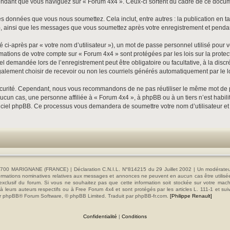
dant que vous naviguez sur « Forum 4x4 ». Ceux-ci sortent du cadre de ce documen
s données que vous nous soumettez. Cela inclut, entre autres : la publication en ta
»), ainsi que les messages que vous soumettez après votre enregistrement et pend
ci-après par « votre nom d’utilisateur »), un mot de passe personnel utilisé pour 
formations de votre compte sur « Forum 4x4 » sont protégées par les lois sur la pro
el demandée lors de l’enregistrement peut être obligatoire ou facultative, à la disc
alement choisir de recevoir ou non les courriels générés automatiquement par le l
écurité. Cependant, nous vous recommandons de ne pas réutiliser le même mot de pas
cun cas, une personne affiliée à « Forum 4x4 », à phpBB ou à un tiers n’est habil
 logiciel phpBB. Ce processus vous demandera de soumettre votre nom d’utilisateur e
00 MARIGNANE (FRANCE) | Déclaration C.N.I.L. N°814215 du 29 Juillet 2002 | Un modérateur es
s informations nominatives relatives aux messages et annonces ne peuvent en aucun cas être utilis
e exclusif du forum. Si vous ne souhaitez pas que cette information soit stockée sur votre mac
 leurs auteurs respectifs ou à Free Forum 4x4 et sont protégés par les articles L. 111-1 et sui
e par phpBB® Forum Software, © phpBB Limited. Traduit par phpBB-fr.com.
[Philippe Renault]
Confidentialité
|
Conditions