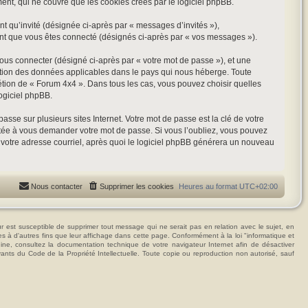
t, qui ne couvre que les cookies créés par le logiciel phpBB.
nt qu’invité (désignée ci-après par « messages d’invités »),
ant que vous êtes connecté (désignés ci-après par « vos messages »).
vous connecter (désigné ci-après par « votre mot de passe »), et une
tection des données applicables dans le pays qui nous héberge. Toute
rétion de « Forum 4x4 ». Dans tous les cas, vous pouvez choisir quelles
ogiciel phpBB.
se sur plusieurs sites Internet. Votre mot de passe est la clé de votre
itée à vous demander votre mot de passe. Si vous l’oubliez, vous pouvez
t votre adresse courriel, après quoi le logiciel phpBB générera un nouveau
Nous contacter
Supprimer les cookies
Heures au format
UTC+02:00
t susceptible de supprimer tout message qui ne serait pas en relation avec le sujet, en
ées à d'autres fins que leur affichage dans cette page. Conformément à la loi "informatique et
hine, consultez la documentation technique de votre navigateur Internet afin de désactiver
vants du Code de la Propriété Intellectuelle. Toute copie ou reproduction non autorisé, sauf