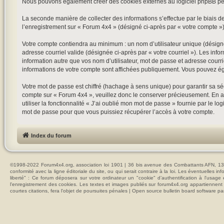
Nous pouvons également créer des cookies externes au logiciel phpBB pen
La seconde manière de collecter des informations s’effectue par le biais de
l’enregistrement sur « Forum 4x4 » (désigné ci-après par « votre compte 
Votre compte contiendra au minimum : un nom d’utilisateur unique (désigné 
adresse courriel valide (désignée ci-après par « votre courriel »). Les in
information autre que vos nom d’utilisateur, mot de passe et adresse courri
informations de votre compte sont affichées publiquement. Vous pouvez ég
Votre mot de passe est chiffré (hachage à sens unique) pour garantir sa s
compte sur « Forum 4x4 », veuillez donc le conserver précieusement. En au
utiliser la fonctionnalité « J’ai oublié mon mot de passe » fournie par le
mot de passe pour que vous puissiez récupérer l’accès à votre compte.
Index du forum
©1998-2022 Forum4x4.org, association loi 1901 | 36 bis avenue des Combattants AFN, 137
conformité avec la ligne éditoriale du site, ou qui serait contraire à la loi. Les éventuelle
liberté" : Ce forum déposera sur votre ordinateur un "cookie" d’authentification à l'usag
l'enregistrement des cookies. Les textes et images publiés sur forum4x4.org appartiennent à
courtes citations, fera l'objet de poursuites pénales | Open source bulletin board softwar