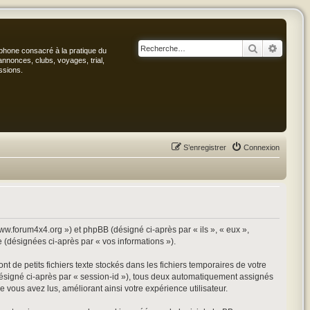
Rechercher
Recher
phone consacré à la pratique du
annonces, clubs, voyages, trial,
ssions.
S’enregistrer
Connexion
www.forum4x4.org ») et phpBB (désigné ci-après par « ils », « eux »,
e (désignées ci-après par « vos informations »).
 de petits fichiers texte stockés dans les fichiers temporaires de votre
 (désigné ci-après par « session-id »), tous deux automatiquement assignés
 vous avez lus, améliorant ainsi votre expérience utilisateur.