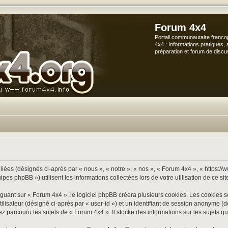
Forum 4x4
Portail communautaire franco
4x4 : Informations pratiques, 
préparation et forum de discu
iées (désignés ci-après par « nous », « notre », « nos », « Forum 4x4 », « https://
s phpBB ») utilisent les informations collectées lors de votre utilisation de ce sit
ant sur « Forum 4x4 », le logiciel phpBB créera plusieurs cookies. Les cookies sont
utilisateur (désigné ci-après par « user-id ») et un identifiant de session anonyme
 parcouru les sujets de « Forum 4x4 ». Il stocke des informations sur les sujets que