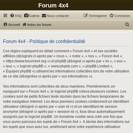
Forum 4x4
FAQ
Galerie
Nous contacter
S’enregistrer
Connexion
R
Accueil
Index du forum
e
c
Forum 4x4 - Politique de confidentialité
h
Ces règles expliquent en détail comment « Forum 4x4 » et ses sociétés
e
affiliées (désignés ci-après par « nous », « notre », « nos », « Forum 4x4 »,
r
« https://www.forum4x4.org ») et phpBB (désigné ci-après par « ils », « eux »,
« leur », « logiciel phpBB », « www.phpbb.com », « phpBB Limited »,
c
« Équipes phpBB ») utilisent les informations collectées lors de votre utilisation
h
de ce site (désignées ci-après par « vos informations »).
e
Vos informations sont collectées de deux manières. Premièrement, en
r
naviguant sur « Forum 4x4 », le logiciel phpBB créera plusieurs cookies. Les
cookies sont de petits fichiers texte stockés dans les fichiers temporaires de
votre navigateur Internet. Les deux premiers cookies contiennent un identifiant
utilisateur (désigné ci-après par « user-id ») et un identifiant de session
anonyme (désigné ci-après par « session-id »), tous deux automatiquement
assignés par le logiciel phpBB. Un troisième cookie sera créé une fois que
vous aurez parcouru les sujets de « Forum 4x4 ». Il stocke des informations sur
les sujets que vous avez lus, améliorant ainsi votre expérience utilisateur.