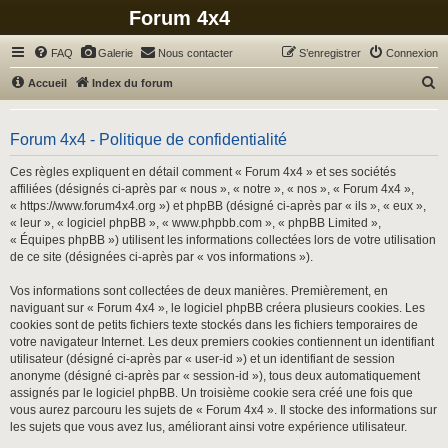
Forum 4x4
FAQ
Galerie
Nous contacter
S’enregistrer
Connexion
R
Accueil
Index du forum
e
c
Forum 4x4 - Politique de confidentialité
h
Ces règles expliquent en détail comment « Forum 4x4 » et ses sociétés
e
affiliées (désignés ci-après par « nous », « notre », « nos », « Forum 4x4 »,
r
« https://www.forum4x4.org ») et phpBB (désigné ci-après par « ils », « eux »,
« leur », « logiciel phpBB », « www.phpbb.com », « phpBB Limited »,
c
« Équipes phpBB ») utilisent les informations collectées lors de votre utilisation
h
de ce site (désignées ci-après par « vos informations »).
e
Vos informations sont collectées de deux manières. Premièrement, en
r
naviguant sur « Forum 4x4 », le logiciel phpBB créera plusieurs cookies. Les
cookies sont de petits fichiers texte stockés dans les fichiers temporaires de
votre navigateur Internet. Les deux premiers cookies contiennent un identifiant
utilisateur (désigné ci-après par « user-id ») et un identifiant de session
anonyme (désigné ci-après par « session-id »), tous deux automatiquement
assignés par le logiciel phpBB. Un troisième cookie sera créé une fois que
vous aurez parcouru les sujets de « Forum 4x4 ». Il stocke des informations sur
les sujets que vous avez lus, améliorant ainsi votre expérience utilisateur.