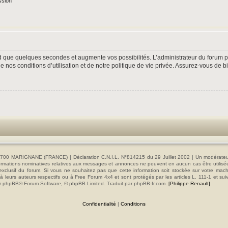
ssion
nd que quelques secondes et augmente vos possibilités. L’administrateur du forum
nos conditions d’utilisation et de notre politique de vie privée. Assurez-vous de bi
00 MARIGNANE (FRANCE) | Déclaration C.N.I.L. N°814215 du 29 Juillet 2002 | Un modérateur es
s informations nominatives relatives aux messages et annonces ne peuvent en aucun cas être utilis
e exclusif du forum. Si vous ne souhaitez pas que cette information soit stockée sur votre mac
 leurs auteurs respectifs ou à Free Forum 4x4 et sont protégés par les articles L. 111-1 et sui
e par phpBB® Forum Software, © phpBB Limited. Traduit par phpBB-fr.com.
[Philippe Renault]
Confidentialité
|
Conditions