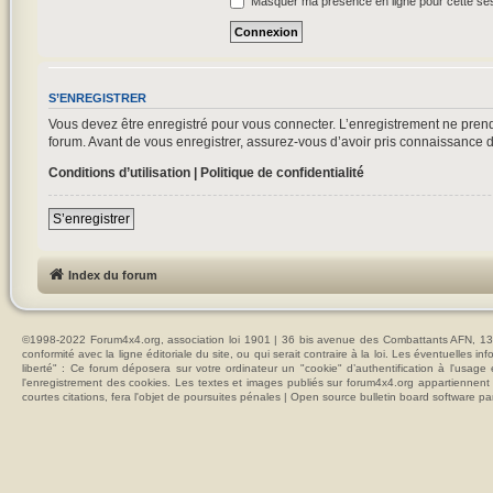
Masquer ma présence en ligne pour cette se
S’ENREGISTRER
Vous devez être enregistré pour vous connecter. L’enregistrement ne pre
forum. Avant de vous enregistrer, assurez-vous d’avoir pris connaissance de 
Conditions d’utilisation
|
Politique de confidentialité
S’enregistrer
Index du forum
©1998-2022 Forum4x4.org, association loi 1901 | 36 bis avenue des Combattants AFN, 137
conformité avec la ligne éditoriale du site, ou qui serait contraire à la loi. Les éventuelle
liberté" : Ce forum déposera sur votre ordinateur un "cookie" d’authentification à l'usag
l'enregistrement des cookies. Les textes et images publiés sur forum4x4.org appartiennent à
courtes citations, fera l'objet de poursuites pénales | Open source bulletin board softwar