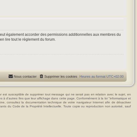
 peut également accorder des permissions additionnelles aux membres du
en lire tout le règlement du forum.
Nous contacter
Supprimer les cookies
Heures au format
UTC+02:00
t susceptible de supprimer tout message qui ne serait pas en relation avec le sujet, en
ées à d'autres fins que leur affichage dans cette page. Conformément à la loi "informatique et
hine, consultez la documentation technique de votre navigateur Internet afin de désactiver
vants du Code de la Propriété Intellectuelle. Toute copie ou reproduction non autorisé, sauf