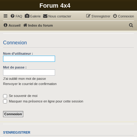
Forum 4x4
FAQ
Galerie
Nous contacter
S’enregistrer
Connexion
R
Accueil
Index du forum
e
c
Connexion
h
Nom d’utilisateur :
e
r
Mot de passe :
c
h
J’ai oublié mon mot de passe
Renvoyer le courriel de confirmation
e
r
Se souvenir de moi
Masquer ma présence en ligne pour cette session
S’ENREGISTRER