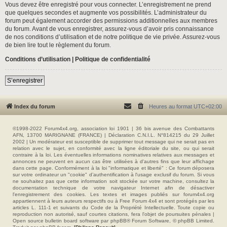
Vous devez être enregistré pour vous connecter. L’enregistrement ne prend
que quelques secondes et augmente vos possibilités. L’administrateur du
forum peut également accorder des permissions additionnelles aux membres
du forum. Avant de vous enregistrer, assurez-vous d’avoir pris connaissance
de nos conditions d’utilisation et de notre politique de vie privée. Assurez-vous
de bien lire tout le règlement du forum.
Conditions d’utilisation
|
Politique de confidentialité
S’enregistrer
Index du forum
Heures au format
UTC+02:00
©1998-2022 Forum4x4.org, association loi 1901 | 36 bis avenue des Combattants
AFN, 13700 MARIGNANE (FRANCE) | Déclaration C.N.I.L. N°814215 du 29 Juillet
2002 | Un modérateur est susceptible de supprimer tout message qui ne serait pas en
relation avec le sujet, en conformité avec la ligne éditoriale du site, ou qui serait
contraire à la loi. Les éventuelles informations nominatives relatives aux messages et
annonces ne peuvent en aucun cas être utilisées à d'autres fins que leur affichage
dans cette page. Conformément à la loi "informatique et liberté" : Ce forum déposera
sur votre ordinateur un "cookie" d’authentification à l'usage exclusif du forum. Si vous
ne souhaitez pas que cette information soit stockée sur votre machine, consultez la
documentation technique de votre navigateur Internet afin de désactiver
l'enregistrement des cookies. Les textes et images publiés sur forum4x4.org
appartiennent à leurs auteurs respectifs ou à Free Forum 4x4 et sont protégés par les
articles L. 111-1 et suivants du Code de la Propriété Intellectuelle. Toute copie ou
reproduction non autorisé, sauf courtes citations, fera l'objet de poursuites pénales |
Open source bulletin board software par phpBB® Forum Software, © phpBB Limited.