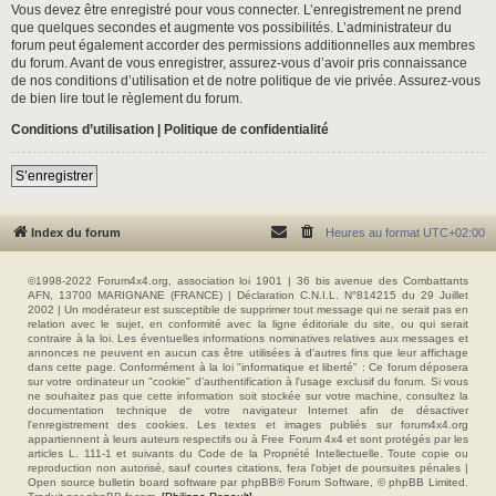
Vous devez être enregistré pour vous connecter. L’enregistrement ne prend
que quelques secondes et augmente vos possibilités. L’administrateur du
forum peut également accorder des permissions additionnelles aux membres
du forum. Avant de vous enregistrer, assurez-vous d’avoir pris connaissance
de nos conditions d’utilisation et de notre politique de vie privée. Assurez-vous
de bien lire tout le règlement du forum.
Conditions d’utilisation
|
Politique de confidentialité
S’enregistrer
Index du forum
Heures au format
UTC+02:00
©1998-2022 Forum4x4.org, association loi 1901 | 36 bis avenue des Combattants
AFN, 13700 MARIGNANE (FRANCE) | Déclaration C.N.I.L. N°814215 du 29 Juillet
2002 | Un modérateur est susceptible de supprimer tout message qui ne serait pas en
relation avec le sujet, en conformité avec la ligne éditoriale du site, ou qui serait
contraire à la loi. Les éventuelles informations nominatives relatives aux messages et
annonces ne peuvent en aucun cas être utilisées à d'autres fins que leur affichage
dans cette page. Conformément à la loi "informatique et liberté" : Ce forum déposera
sur votre ordinateur un "cookie" d’authentification à l'usage exclusif du forum. Si vous
ne souhaitez pas que cette information soit stockée sur votre machine, consultez la
documentation technique de votre navigateur Internet afin de désactiver
l'enregistrement des cookies. Les textes et images publiés sur forum4x4.org
appartiennent à leurs auteurs respectifs ou à Free Forum 4x4 et sont protégés par les
articles L. 111-1 et suivants du Code de la Propriété Intellectuelle. Toute copie ou
reproduction non autorisé, sauf courtes citations, fera l'objet de poursuites pénales |
Open source bulletin board software par phpBB® Forum Software, © phpBB Limited.