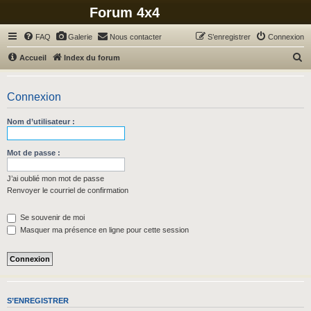
Forum 4x4
FAQ
Galerie
Nous contacter
S’enregistrer
Connexion
R
Accueil
Index du forum
e
c
Connexion
h
Nom d’utilisateur :
e
r
Mot de passe :
c
h
J’ai oublié mon mot de passe
Renvoyer le courriel de confirmation
e
r
Se souvenir de moi
Masquer ma présence en ligne pour cette session
S’ENREGISTRER