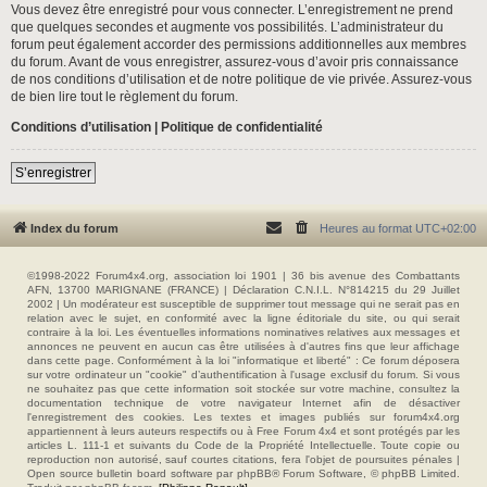
Vous devez être enregistré pour vous connecter. L’enregistrement ne prend
que quelques secondes et augmente vos possibilités. L’administrateur du
forum peut également accorder des permissions additionnelles aux membres
du forum. Avant de vous enregistrer, assurez-vous d’avoir pris connaissance
de nos conditions d’utilisation et de notre politique de vie privée. Assurez-vous
de bien lire tout le règlement du forum.
Conditions d’utilisation
|
Politique de confidentialité
S’enregistrer
Index du forum
Heures au format
UTC+02:00
©1998-2022 Forum4x4.org, association loi 1901 | 36 bis avenue des Combattants
AFN, 13700 MARIGNANE (FRANCE) | Déclaration C.N.I.L. N°814215 du 29 Juillet
2002 | Un modérateur est susceptible de supprimer tout message qui ne serait pas en
relation avec le sujet, en conformité avec la ligne éditoriale du site, ou qui serait
contraire à la loi. Les éventuelles informations nominatives relatives aux messages et
annonces ne peuvent en aucun cas être utilisées à d'autres fins que leur affichage
dans cette page. Conformément à la loi "informatique et liberté" : Ce forum déposera
sur votre ordinateur un "cookie" d’authentification à l'usage exclusif du forum. Si vous
ne souhaitez pas que cette information soit stockée sur votre machine, consultez la
documentation technique de votre navigateur Internet afin de désactiver
l'enregistrement des cookies. Les textes et images publiés sur forum4x4.org
appartiennent à leurs auteurs respectifs ou à Free Forum 4x4 et sont protégés par les
articles L. 111-1 et suivants du Code de la Propriété Intellectuelle. Toute copie ou
reproduction non autorisé, sauf courtes citations, fera l'objet de poursuites pénales |
Open source bulletin board software par phpBB® Forum Software, © phpBB Limited.