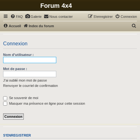
Forum 4x4
FAQ
Galerie
Nous contacter
S’enregistrer
Connexion
R
Accueil
Index du forum
e
c
Connexion
h
Nom d’utilisateur :
e
r
Mot de passe :
c
h
J’ai oublié mon mot de passe
Renvoyer le courriel de confirmation
e
r
Se souvenir de moi
Masquer ma présence en ligne pour cette session
S’ENREGISTRER