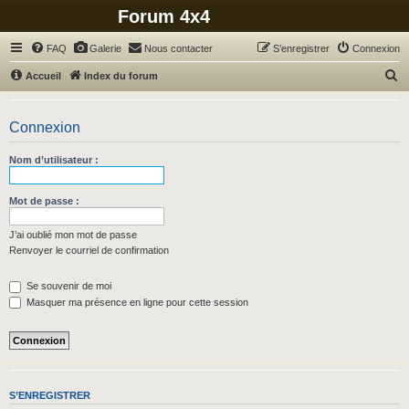
Forum 4x4
FAQ
Galerie
Nous contacter
S’enregistrer
Connexion
R
Accueil
Index du forum
e
c
Connexion
h
Nom d’utilisateur :
e
r
Mot de passe :
c
h
J’ai oublié mon mot de passe
Renvoyer le courriel de confirmation
e
r
Se souvenir de moi
Masquer ma présence en ligne pour cette session
S’ENREGISTRER