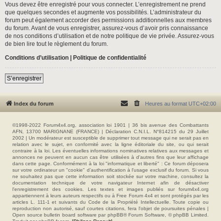
Vous devez être enregistré pour vous connecter. L’enregistrement ne prend
que quelques secondes et augmente vos possibilités. L’administrateur du
forum peut également accorder des permissions additionnelles aux membres
du forum. Avant de vous enregistrer, assurez-vous d’avoir pris connaissance
de nos conditions d’utilisation et de notre politique de vie privée. Assurez-vous
de bien lire tout le règlement du forum.
Conditions d’utilisation
|
Politique de confidentialité
S’enregistrer
Index du forum
Heures au format
UTC+02:00
©1998-2022 Forum4x4.org, association loi 1901 | 36 bis avenue des Combattants
AFN, 13700 MARIGNANE (FRANCE) | Déclaration C.N.I.L. N°814215 du 29 Juillet
2002 | Un modérateur est susceptible de supprimer tout message qui ne serait pas en
relation avec le sujet, en conformité avec la ligne éditoriale du site, ou qui serait
contraire à la loi. Les éventuelles informations nominatives relatives aux messages et
annonces ne peuvent en aucun cas être utilisées à d'autres fins que leur affichage
dans cette page. Conformément à la loi "informatique et liberté" : Ce forum déposera
sur votre ordinateur un "cookie" d’authentification à l'usage exclusif du forum. Si vous
ne souhaitez pas que cette information soit stockée sur votre machine, consultez la
documentation technique de votre navigateur Internet afin de désactiver
l'enregistrement des cookies. Les textes et images publiés sur forum4x4.org
appartiennent à leurs auteurs respectifs ou à Free Forum 4x4 et sont protégés par les
articles L. 111-1 et suivants du Code de la Propriété Intellectuelle. Toute copie ou
reproduction non autorisé, sauf courtes citations, fera l'objet de poursuites pénales |
Open source bulletin board software par phpBB® Forum Software, © phpBB Limited.