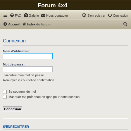
Forum 4x4
FAQ
Galerie
Nous contacter
S’enregistrer
Connexion
R
Accueil
Index du forum
e
c
Connexion
h
Nom d’utilisateur :
e
r
Mot de passe :
c
h
J’ai oublié mon mot de passe
Renvoyer le courriel de confirmation
e
r
Se souvenir de moi
Masquer ma présence en ligne pour cette session
S’ENREGISTRER