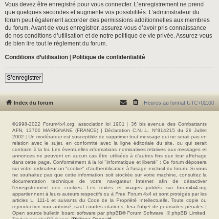
Vous devez être enregistré pour vous connecter. L’enregistrement ne prend
que quelques secondes et augmente vos possibilités. L’administrateur du
forum peut également accorder des permissions additionnelles aux membres
du forum. Avant de vous enregistrer, assurez-vous d’avoir pris connaissance
de nos conditions d’utilisation et de notre politique de vie privée. Assurez-vous
de bien lire tout le règlement du forum.
Conditions d’utilisation
|
Politique de confidentialité
S’enregistrer
Index du forum
Heures au format
UTC+02:00
©1998-2022 Forum4x4.org, association loi 1901 | 36 bis avenue des Combattants
AFN, 13700 MARIGNANE (FRANCE) | Déclaration C.N.I.L. N°814215 du 29 Juillet
2002 | Un modérateur est susceptible de supprimer tout message qui ne serait pas en
relation avec le sujet, en conformité avec la ligne éditoriale du site, ou qui serait
contraire à la loi. Les éventuelles informations nominatives relatives aux messages et
annonces ne peuvent en aucun cas être utilisées à d'autres fins que leur affichage
dans cette page. Conformément à la loi "informatique et liberté" : Ce forum déposera
sur votre ordinateur un "cookie" d’authentification à l'usage exclusif du forum. Si vous
ne souhaitez pas que cette information soit stockée sur votre machine, consultez la
documentation technique de votre navigateur Internet afin de désactiver
l'enregistrement des cookies. Les textes et images publiés sur forum4x4.org
appartiennent à leurs auteurs respectifs ou à Free Forum 4x4 et sont protégés par les
articles L. 111-1 et suivants du Code de la Propriété Intellectuelle. Toute copie ou
reproduction non autorisé, sauf courtes citations, fera l'objet de poursuites pénales |
Open source bulletin board software par phpBB® Forum Software, © phpBB Limited.