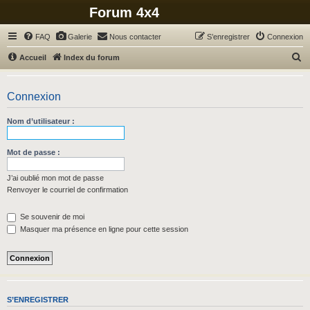
Forum 4x4
FAQ
Galerie
Nous contacter
S’enregistrer
Connexion
R
Accueil
Index du forum
e
c
Connexion
h
Nom d’utilisateur :
e
r
Mot de passe :
c
h
J’ai oublié mon mot de passe
Renvoyer le courriel de confirmation
e
r
Se souvenir de moi
Masquer ma présence en ligne pour cette session
S’ENREGISTRER