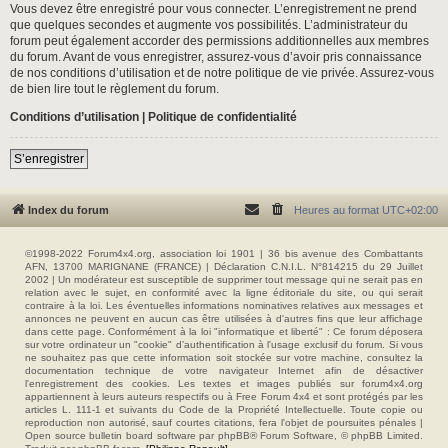
Vous devez être enregistré pour vous connecter. L’enregistrement ne prend
que quelques secondes et augmente vos possibilités. L’administrateur du
forum peut également accorder des permissions additionnelles aux membres
du forum. Avant de vous enregistrer, assurez-vous d’avoir pris connaissance
de nos conditions d’utilisation et de notre politique de vie privée. Assurez-vous
de bien lire tout le règlement du forum.
Conditions d’utilisation
|
Politique de confidentialité
S’enregistrer
Index du forum
Heures au format
UTC+02:00
©1998-2022 Forum4x4.org, association loi 1901 | 36 bis avenue des Combattants
AFN, 13700 MARIGNANE (FRANCE) | Déclaration C.N.I.L. N°814215 du 29 Juillet
2002 | Un modérateur est susceptible de supprimer tout message qui ne serait pas en
relation avec le sujet, en conformité avec la ligne éditoriale du site, ou qui serait
contraire à la loi. Les éventuelles informations nominatives relatives aux messages et
annonces ne peuvent en aucun cas être utilisées à d'autres fins que leur affichage
dans cette page. Conformément à la loi "informatique et liberté" : Ce forum déposera
sur votre ordinateur un "cookie" d’authentification à l'usage exclusif du forum. Si vous
ne souhaitez pas que cette information soit stockée sur votre machine, consultez la
documentation technique de votre navigateur Internet afin de désactiver
l'enregistrement des cookies. Les textes et images publiés sur forum4x4.org
appartiennent à leurs auteurs respectifs ou à Free Forum 4x4 et sont protégés par les
articles L. 111-1 et suivants du Code de la Propriété Intellectuelle. Toute copie ou
reproduction non autorisé, sauf courtes citations, fera l'objet de poursuites pénales |
Open source bulletin board software par phpBB® Forum Software, © phpBB Limited.