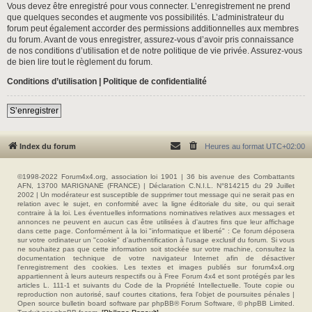
Vous devez être enregistré pour vous connecter. L’enregistrement ne prend
que quelques secondes et augmente vos possibilités. L’administrateur du
forum peut également accorder des permissions additionnelles aux membres
du forum. Avant de vous enregistrer, assurez-vous d’avoir pris connaissance
de nos conditions d’utilisation et de notre politique de vie privée. Assurez-vous
de bien lire tout le règlement du forum.
Conditions d’utilisation
|
Politique de confidentialité
S’enregistrer
Index du forum
Heures au format
UTC+02:00
©1998-2022 Forum4x4.org, association loi 1901 | 36 bis avenue des Combattants
AFN, 13700 MARIGNANE (FRANCE) | Déclaration C.N.I.L. N°814215 du 29 Juillet
2002 | Un modérateur est susceptible de supprimer tout message qui ne serait pas en
relation avec le sujet, en conformité avec la ligne éditoriale du site, ou qui serait
contraire à la loi. Les éventuelles informations nominatives relatives aux messages et
annonces ne peuvent en aucun cas être utilisées à d'autres fins que leur affichage
dans cette page. Conformément à la loi "informatique et liberté" : Ce forum déposera
sur votre ordinateur un "cookie" d’authentification à l'usage exclusif du forum. Si vous
ne souhaitez pas que cette information soit stockée sur votre machine, consultez la
documentation technique de votre navigateur Internet afin de désactiver
l'enregistrement des cookies. Les textes et images publiés sur forum4x4.org
appartiennent à leurs auteurs respectifs ou à Free Forum 4x4 et sont protégés par les
articles L. 111-1 et suivants du Code de la Propriété Intellectuelle. Toute copie ou
reproduction non autorisé, sauf courtes citations, fera l'objet de poursuites pénales |
Open source bulletin board software par phpBB® Forum Software, © phpBB Limited.