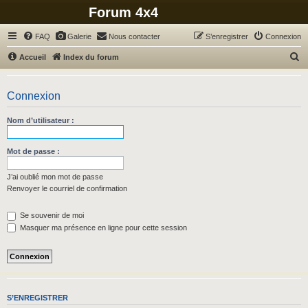
Forum 4x4
FAQ
Galerie
Nous contacter
S’enregistrer
Connexion
R
Accueil
Index du forum
e
c
Connexion
h
Nom d’utilisateur :
e
r
Mot de passe :
c
h
J’ai oublié mon mot de passe
Renvoyer le courriel de confirmation
e
r
Se souvenir de moi
Masquer ma présence en ligne pour cette session
S’ENREGISTRER