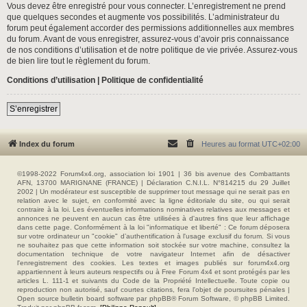
Vous devez être enregistré pour vous connecter. L’enregistrement ne prend
que quelques secondes et augmente vos possibilités. L’administrateur du
forum peut également accorder des permissions additionnelles aux membres
du forum. Avant de vous enregistrer, assurez-vous d’avoir pris connaissance
de nos conditions d’utilisation et de notre politique de vie privée. Assurez-vous
de bien lire tout le règlement du forum.
Conditions d’utilisation
|
Politique de confidentialité
S’enregistrer
Index du forum
Heures au format
UTC+02:00
©1998-2022 Forum4x4.org, association loi 1901 | 36 bis avenue des Combattants
AFN, 13700 MARIGNANE (FRANCE) | Déclaration C.N.I.L. N°814215 du 29 Juillet
2002 | Un modérateur est susceptible de supprimer tout message qui ne serait pas en
relation avec le sujet, en conformité avec la ligne éditoriale du site, ou qui serait
contraire à la loi. Les éventuelles informations nominatives relatives aux messages et
annonces ne peuvent en aucun cas être utilisées à d'autres fins que leur affichage
dans cette page. Conformément à la loi "informatique et liberté" : Ce forum déposera
sur votre ordinateur un "cookie" d’authentification à l'usage exclusif du forum. Si vous
ne souhaitez pas que cette information soit stockée sur votre machine, consultez la
documentation technique de votre navigateur Internet afin de désactiver
l'enregistrement des cookies. Les textes et images publiés sur forum4x4.org
appartiennent à leurs auteurs respectifs ou à Free Forum 4x4 et sont protégés par les
articles L. 111-1 et suivants du Code de la Propriété Intellectuelle. Toute copie ou
reproduction non autorisé, sauf courtes citations, fera l'objet de poursuites pénales |
Open source bulletin board software par phpBB® Forum Software, © phpBB Limited.