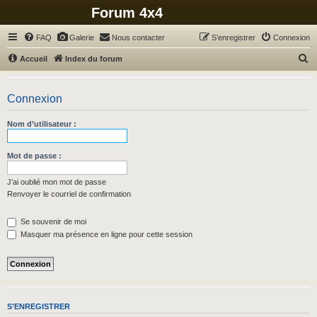
Forum 4x4
FAQ
Galerie
Nous contacter
S’enregistrer
Connexion
R
Accueil
Index du forum
e
c
Connexion
h
Nom d’utilisateur :
e
r
Mot de passe :
c
h
J’ai oublié mon mot de passe
Renvoyer le courriel de confirmation
e
r
Se souvenir de moi
Masquer ma présence en ligne pour cette session
S’ENREGISTRER