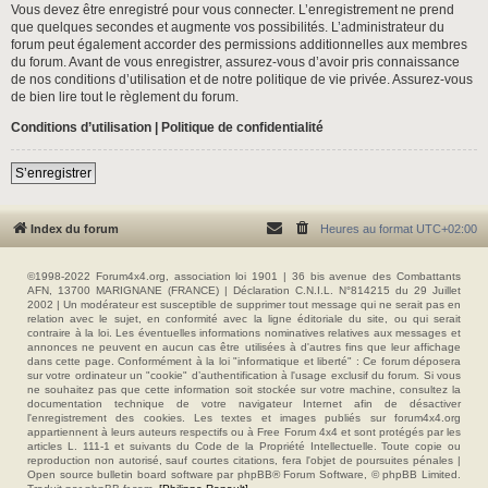
Vous devez être enregistré pour vous connecter. L’enregistrement ne prend
que quelques secondes et augmente vos possibilités. L’administrateur du
forum peut également accorder des permissions additionnelles aux membres
du forum. Avant de vous enregistrer, assurez-vous d’avoir pris connaissance
de nos conditions d’utilisation et de notre politique de vie privée. Assurez-vous
de bien lire tout le règlement du forum.
Conditions d’utilisation
|
Politique de confidentialité
S’enregistrer
Index du forum
Heures au format
UTC+02:00
©1998-2022 Forum4x4.org, association loi 1901 | 36 bis avenue des Combattants
AFN, 13700 MARIGNANE (FRANCE) | Déclaration C.N.I.L. N°814215 du 29 Juillet
2002 | Un modérateur est susceptible de supprimer tout message qui ne serait pas en
relation avec le sujet, en conformité avec la ligne éditoriale du site, ou qui serait
contraire à la loi. Les éventuelles informations nominatives relatives aux messages et
annonces ne peuvent en aucun cas être utilisées à d'autres fins que leur affichage
dans cette page. Conformément à la loi "informatique et liberté" : Ce forum déposera
sur votre ordinateur un "cookie" d’authentification à l'usage exclusif du forum. Si vous
ne souhaitez pas que cette information soit stockée sur votre machine, consultez la
documentation technique de votre navigateur Internet afin de désactiver
l'enregistrement des cookies. Les textes et images publiés sur forum4x4.org
appartiennent à leurs auteurs respectifs ou à Free Forum 4x4 et sont protégés par les
articles L. 111-1 et suivants du Code de la Propriété Intellectuelle. Toute copie ou
reproduction non autorisé, sauf courtes citations, fera l'objet de poursuites pénales |
Open source bulletin board software par phpBB® Forum Software, © phpBB Limited.