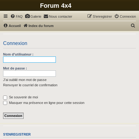
Forum 4x4
FAQ
Galerie
Nous contacter
S’enregistrer
Connexion
R
Accueil
Index du forum
e
c
Connexion
h
Nom d’utilisateur :
e
r
Mot de passe :
c
h
J’ai oublié mon mot de passe
Renvoyer le courriel de confirmation
e
r
Se souvenir de moi
Masquer ma présence en ligne pour cette session
S’ENREGISTRER