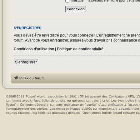
Masquer ma présence en ligne pour cette se
S’ENREGISTRER
Vous devez être enregistré pour vous connecter. L’enregistrement ne pre
forum. Avant de vous enregistrer, assurez-vous d’avoir pris connaissance de 
Conditions d’utilisation
|
Politique de confidentialité
S’enregistrer
Index du forum
©1998-2022 Forum4x4.org, association loi 1901 | 36 bis avenue des Combattants AFN, 137
conformité avec la ligne éditoriale du site, ou qui serait contraire à la loi. Les éventuelle
liberté" : Ce forum déposera sur votre ordinateur un "cookie" d’authentification à l'usag
l'enregistrement des cookies. Les textes et images publiés sur forum4x4.org appartiennent à
courtes citations, fera l'objet de poursuites pénales | Open source bulletin board softwar