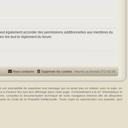
 peut également accorder des permissions additionnelles aux membres du
en lire tout le règlement du forum.
Nous contacter
Supprimer les cookies
Heures au format
UTC+02:00
t susceptible de supprimer tout message qui ne serait pas en relation avec le sujet, en
ées à d'autres fins que leur affichage dans cette page. Conformément à la loi "informatique et
hine, consultez la documentation technique de votre navigateur Internet afin de désactiver
vants du Code de la Propriété Intellectuelle. Toute copie ou reproduction non autorisé, sauf