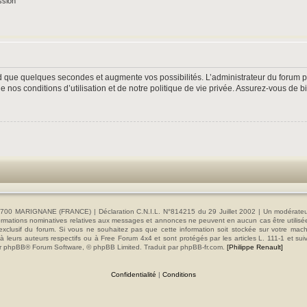
ssion
nd que quelques secondes et augmente vos possibilités. L’administrateur du forum
nos conditions d’utilisation et de notre politique de vie privée. Assurez-vous de bi
00 MARIGNANE (FRANCE) | Déclaration C.N.I.L. N°814215 du 29 Juillet 2002 | Un modérateur es
s informations nominatives relatives aux messages et annonces ne peuvent en aucun cas être utilis
e exclusif du forum. Si vous ne souhaitez pas que cette information soit stockée sur votre mac
 leurs auteurs respectifs ou à Free Forum 4x4 et sont protégés par les articles L. 111-1 et sui
e par phpBB® Forum Software, © phpBB Limited. Traduit par phpBB-fr.com.
[Philippe Renault]
Confidentialité
|
Conditions