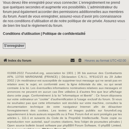
Vous devez être enregistré pour vous connecter. L’enregistrement ne prend
que quelques secondes et augmente vos possibilités. L’administrateur du
forum peut également accorder des permissions additionnelles aux membres
du forum. Avant de vous enregistrer, assurez-vous d’avoir pris connaissance
de nos conditions d’utilisation et de notre politique de vie privée. Assurez-vous
de bien lire tout le règlement du forum.
Conditions d’utilisation
|
Politique de confidentialité
S’enregistrer
Index du forum
Heures au format
UTC+02:00
©1998-2022 Forum4x4.org, association loi 1901 | 36 bis avenue des Combattants
AFN, 13700 MARIGNANE (FRANCE) | Déclaration C.N.I.L. N°814215 du 29 Juillet
2002 | Un modérateur est susceptible de supprimer tout message qui ne serait pas en
relation avec le sujet, en conformité avec la ligne éditoriale du site, ou qui serait
contraire à la loi. Les éventuelles informations nominatives relatives aux messages et
annonces ne peuvent en aucun cas être utilisées à d'autres fins que leur affichage
dans cette page. Conformément à la loi "informatique et liberté" : Ce forum déposera
sur votre ordinateur un "cookie" d’authentification à l'usage exclusif du forum. Si vous
ne souhaitez pas que cette information soit stockée sur votre machine, consultez la
documentation technique de votre navigateur Internet afin de désactiver
l'enregistrement des cookies. Les textes et images publiés sur forum4x4.org
appartiennent à leurs auteurs respectifs ou à Free Forum 4x4 et sont protégés par les
articles L. 111-1 et suivants du Code de la Propriété Intellectuelle. Toute copie ou
reproduction non autorisé, sauf courtes citations, fera l'objet de poursuites pénales |
Open source bulletin board software par phpBB® Forum Software, © phpBB Limited.