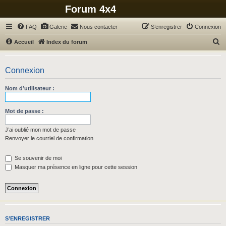
Forum 4x4
FAQ
Galerie
Nous contacter
S’enregistrer
Connexion
R
Accueil
Index du forum
e
c
Connexion
h
Nom d’utilisateur :
e
r
Mot de passe :
c
h
J’ai oublié mon mot de passe
Renvoyer le courriel de confirmation
e
r
Se souvenir de moi
Masquer ma présence en ligne pour cette session
S’ENREGISTRER