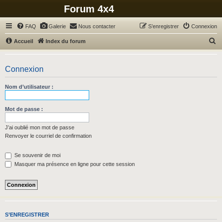
Forum 4x4
FAQ
Galerie
Nous contacter
S’enregistrer
Connexion
R
Accueil
Index du forum
e
c
Connexion
h
Nom d’utilisateur :
e
r
Mot de passe :
c
h
J’ai oublié mon mot de passe
Renvoyer le courriel de confirmation
e
r
Se souvenir de moi
Masquer ma présence en ligne pour cette session
S’ENREGISTRER