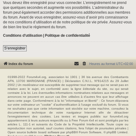
Vous devez être enregistré pour vous connecter. L’enregistrement ne prend
que quelques secondes et augmente vos possibilités. L’administrateur du
forum peut également accorder des permissions additionnelles aux membres
du forum. Avant de vous enregistrer, assurez-vous d’avoir pris connaissance
de nos conditions d’utilisation et de notre politique de vie privée. Assurez-vous
de bien lire tout le règlement du forum.
Conditions d’utilisation
|
Politique de confidentialité
S’enregistrer
Index du forum
Heures au format
UTC+02:00
©1998-2022 Forum4x4.org, association loi 1901 | 36 bis avenue des Combattants
AFN, 13700 MARIGNANE (FRANCE) | Déclaration C.N.I.L. N°814215 du 29 Juillet
2002 | Un modérateur est susceptible de supprimer tout message qui ne serait pas en
relation avec le sujet, en conformité avec la ligne éditoriale du site, ou qui serait
contraire à la loi. Les éventuelles informations nominatives relatives aux messages et
annonces ne peuvent en aucun cas être utilisées à d'autres fins que leur affichage
dans cette page. Conformément à la loi "informatique et liberté" : Ce forum déposera
sur votre ordinateur un "cookie" d’authentification à l'usage exclusif du forum. Si vous
ne souhaitez pas que cette information soit stockée sur votre machine, consultez la
documentation technique de votre navigateur Internet afin de désactiver
l'enregistrement des cookies. Les textes et images publiés sur forum4x4.org
appartiennent à leurs auteurs respectifs ou à Free Forum 4x4 et sont protégés par les
articles L. 111-1 et suivants du Code de la Propriété Intellectuelle. Toute copie ou
reproduction non autorisé, sauf courtes citations, fera l'objet de poursuites pénales |
Open source bulletin board software par phpBB® Forum Software, © phpBB Limited.