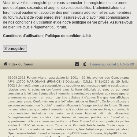
Vous devez être enregistré pour vous connecter. L’enregistrement ne prend
que quelques secondes et augmente vos possibilités. L’administrateur du
forum peut également accorder des permissions additionnelles aux membres
du forum. Avant de vous enregistrer, assurez-vous d’avoir pris connaissance
de nos conditions d’utilisation et de notre politique de vie privée. Assurez-vous
de bien lire tout le règlement du forum.
Conditions d’utilisation
|
Politique de confidentialité
S’enregistrer
Index du forum
Heures au format
UTC+02:00
©1998-2022 Forum4x4.org, association loi 1901 | 36 bis avenue des Combattants
AFN, 13700 MARIGNANE (FRANCE) | Déclaration C.N.I.L. N°814215 du 29 Juillet
2002 | Un modérateur est susceptible de supprimer tout message qui ne serait pas en
relation avec le sujet, en conformité avec la ligne éditoriale du site, ou qui serait
contraire à la loi. Les éventuelles informations nominatives relatives aux messages et
annonces ne peuvent en aucun cas être utilisées à d'autres fins que leur affichage
dans cette page. Conformément à la loi "informatique et liberté" : Ce forum déposera
sur votre ordinateur un "cookie" d’authentification à l'usage exclusif du forum. Si vous
ne souhaitez pas que cette information soit stockée sur votre machine, consultez la
documentation technique de votre navigateur Internet afin de désactiver
l'enregistrement des cookies. Les textes et images publiés sur forum4x4.org
appartiennent à leurs auteurs respectifs ou à Free Forum 4x4 et sont protégés par les
articles L. 111-1 et suivants du Code de la Propriété Intellectuelle. Toute copie ou
reproduction non autorisé, sauf courtes citations, fera l'objet de poursuites pénales |
Open source bulletin board software par phpBB® Forum Software, © phpBB Limited.