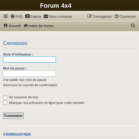
Forum 4x4
FAQ
Galerie
Nous contacter
S’enregistrer
Connexion
R
Accueil
Index du forum
e
c
Connexion
h
Nom d’utilisateur :
e
r
Mot de passe :
c
h
J’ai oublié mon mot de passe
Renvoyer le courriel de confirmation
e
r
Se souvenir de moi
Masquer ma présence en ligne pour cette session
S’ENREGISTRER