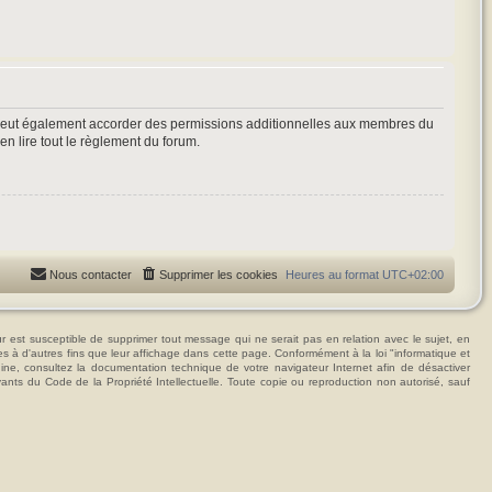
 peut également accorder des permissions additionnelles aux membres du
en lire tout le règlement du forum.
Nous contacter
Supprimer les cookies
Heures au format
UTC+02:00
t susceptible de supprimer tout message qui ne serait pas en relation avec le sujet, en
ées à d'autres fins que leur affichage dans cette page. Conformément à la loi "informatique et
hine, consultez la documentation technique de votre navigateur Internet afin de désactiver
vants du Code de la Propriété Intellectuelle. Toute copie ou reproduction non autorisé, sauf