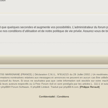
ssion
nd que quelques secondes et augmente vos possibilités. L’administrateur du forum
nos conditions d’utilisation et de notre politique de vie privée. Assurez-vous de bi
00 MARIGNANE (FRANCE) | Déclaration C.N.I.L. N°814215 du 29 Juillet 2002 | Un modérateur es
s informations nominatives relatives aux messages et annonces ne peuvent en aucun cas être utilis
e exclusif du forum. Si vous ne souhaitez pas que cette information soit stockée sur votre mac
 leurs auteurs respectifs ou à Free Forum 4x4 et sont protégés par les articles L. 111-1 et sui
e par phpBB® Forum Software, © phpBB Limited. Traduit par phpBB-fr.com.
[Philippe Renault]
Confidentialité
|
Conditions