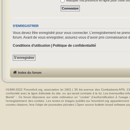
Masquer ma présence en ligne pour cette se
S’ENREGISTRER
Vous devez être enregistré pour vous connecter. L’enregistrement ne pre
forum. Avant de vous enregistrer, assurez-vous d’avoir pris connaissance de 
Conditions d’utilisation
|
Politique de confidentialité
S’enregistrer
Index du forum
©1998-2022 Forum4x4.org, association loi 1901 | 36 bis avenue des Combattants AFN, 137
conformité avec la ligne éditoriale du site, ou qui serait contraire à la loi. Les éventuelle
liberté" : Ce forum déposera sur votre ordinateur un "cookie" d’authentification à l'usag
l'enregistrement des cookies. Les textes et images publiés sur forum4x4.org appartiennent à
courtes citations, fera l'objet de poursuites pénales | Open source bulletin board softwar