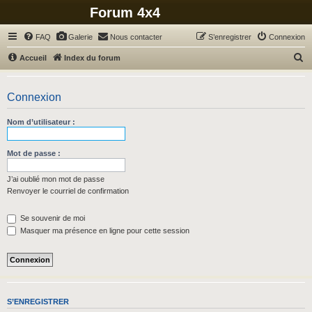
Forum 4x4
FAQ
Galerie
Nous contacter
S’enregistrer
Connexion
R
Accueil
Index du forum
e
c
Connexion
h
Nom d’utilisateur :
e
r
Mot de passe :
c
h
J’ai oublié mon mot de passe
Renvoyer le courriel de confirmation
e
r
Se souvenir de moi
Masquer ma présence en ligne pour cette session
S’ENREGISTRER