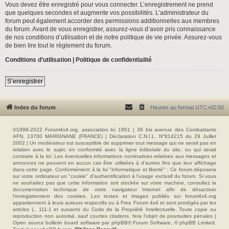
Vous devez être enregistré pour vous connecter. L’enregistrement ne prend
que quelques secondes et augmente vos possibilités. L’administrateur du
forum peut également accorder des permissions additionnelles aux membres
du forum. Avant de vous enregistrer, assurez-vous d’avoir pris connaissance
de nos conditions d’utilisation et de notre politique de vie privée. Assurez-vous
de bien lire tout le règlement du forum.
Conditions d’utilisation
|
Politique de confidentialité
S’enregistrer
Index du forum
Heures au format
UTC+02:00
©1998-2022 Forum4x4.org, association loi 1901 | 36 bis avenue des Combattants
AFN, 13700 MARIGNANE (FRANCE) | Déclaration C.N.I.L. N°814215 du 29 Juillet
2002 | Un modérateur est susceptible de supprimer tout message qui ne serait pas en
relation avec le sujet, en conformité avec la ligne éditoriale du site, ou qui serait
contraire à la loi. Les éventuelles informations nominatives relatives aux messages et
annonces ne peuvent en aucun cas être utilisées à d'autres fins que leur affichage
dans cette page. Conformément à la loi "informatique et liberté" : Ce forum déposera
sur votre ordinateur un "cookie" d’authentification à l'usage exclusif du forum. Si vous
ne souhaitez pas que cette information soit stockée sur votre machine, consultez la
documentation technique de votre navigateur Internet afin de désactiver
l'enregistrement des cookies. Les textes et images publiés sur forum4x4.org
appartiennent à leurs auteurs respectifs ou à Free Forum 4x4 et sont protégés par les
articles L. 111-1 et suivants du Code de la Propriété Intellectuelle. Toute copie ou
reproduction non autorisé, sauf courtes citations, fera l'objet de poursuites pénales |
Open source bulletin board software par phpBB® Forum Software, © phpBB Limited.