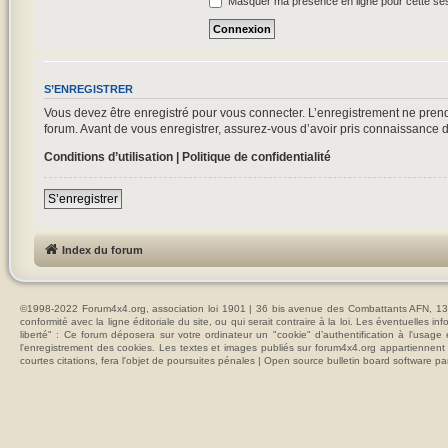
Masquer ma présence en ligne pour cette se
S’ENREGISTRER
Vous devez être enregistré pour vous connecter. L’enregistrement ne pre
forum. Avant de vous enregistrer, assurez-vous d’avoir pris connaissance de 
Conditions d’utilisation
|
Politique de confidentialité
S’enregistrer
Index du forum
©1998-2022 Forum4x4.org, association loi 1901 | 36 bis avenue des Combattants AFN, 137
conformité avec la ligne éditoriale du site, ou qui serait contraire à la loi. Les éventuelle
liberté" : Ce forum déposera sur votre ordinateur un "cookie" d’authentification à l'usag
l'enregistrement des cookies. Les textes et images publiés sur forum4x4.org appartiennent à
courtes citations, fera l'objet de poursuites pénales | Open source bulletin board softwar