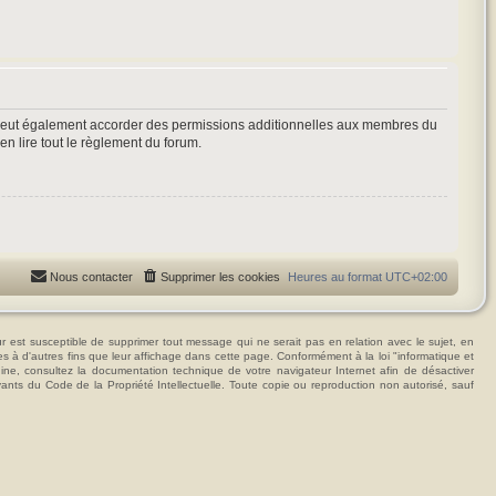
 peut également accorder des permissions additionnelles aux membres du
en lire tout le règlement du forum.
Nous contacter
Supprimer les cookies
Heures au format
UTC+02:00
t susceptible de supprimer tout message qui ne serait pas en relation avec le sujet, en
ées à d'autres fins que leur affichage dans cette page. Conformément à la loi "informatique et
hine, consultez la documentation technique de votre navigateur Internet afin de désactiver
vants du Code de la Propriété Intellectuelle. Toute copie ou reproduction non autorisé, sauf