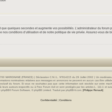
ssion
nd que quelques secondes et augmente vos possibilités. L’administrateur du forum
nos conditions d’utilisation et de notre politique de vie privée. Assurez-vous de bi
00 MARIGNANE (FRANCE) | Déclaration C.N.I.L. N°814215 du 29 Juillet 2002 | Un modérateur es
s informations nominatives relatives aux messages et annonces ne peuvent en aucun cas être utilis
e exclusif du forum. Si vous ne souhaitez pas que cette information soit stockée sur votre mac
 leurs auteurs respectifs ou à Free Forum 4x4 et sont protégés par les articles L. 111-1 et sui
e par phpBB® Forum Software, © phpBB Limited. Traduit par phpBB-fr.com.
[Philippe Renault]
Confidentialité
|
Conditions