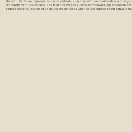
liberté" : Ce forum déposera sur votre ordinateur un "cookie" d’authentification à l'usag
l'enregistrement des cookies. Les textes et images publiés sur forum4x4.org appartiennent à
courtes citations, fera l'objet de poursuites pénales | Open source bulletin board softwar