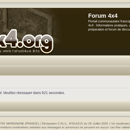
Forum 4x4
Portail communautaire franco
4x4 : Informations pratiques, 
préparation et forum de discu
nt. Veuillez réessayer dans 621 secondes.
00 MARIGNANE (FRANCE) | Déclaration C.N.I.L. N°814215 du 29 Juillet 2002 | Un modérateur es
s informations nominatives relatives aux messages et annonces ne peuvent en aucun cas être utilis