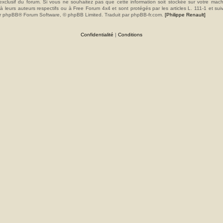
e exclusif du forum. Si vous ne souhaitez pas que cette information soit stockée sur votre mac
 leurs auteurs respectifs ou à Free Forum 4x4 et sont protégés par les articles L. 111-1 et sui
e par phpBB® Forum Software, © phpBB Limited. Traduit par phpBB-fr.com.
[Philippe Renault]
Confidentialité
|
Conditions