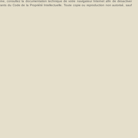
hine, consultez la documentation technique de votre navigateur Internet afin de désactiver
vants du Code de la Propriété Intellectuelle. Toute copie ou reproduction non autorisé, sauf