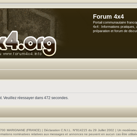
Forum 4x4
Portail communautaire franco
4x4 : Informations pratiques, 
préparation et forum de discu
nt. Veuillez réessayer dans 472 secondes.
00 MARIGNANE (FRANCE) | Déclaration C.N.I.L. N°814215 du 29 Juillet 2002 | Un modérateur es
s informations nominatives relatives aux messages et annonces ne peuvent en aucun cas être utilis