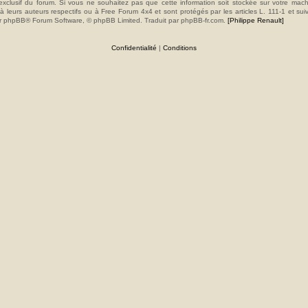
e exclusif du forum. Si vous ne souhaitez pas que cette information soit stockée sur votre mac
 leurs auteurs respectifs ou à Free Forum 4x4 et sont protégés par les articles L. 111-1 et sui
e par phpBB® Forum Software, © phpBB Limited. Traduit par phpBB-fr.com.
[Philippe Renault]
Confidentialité
|
Conditions