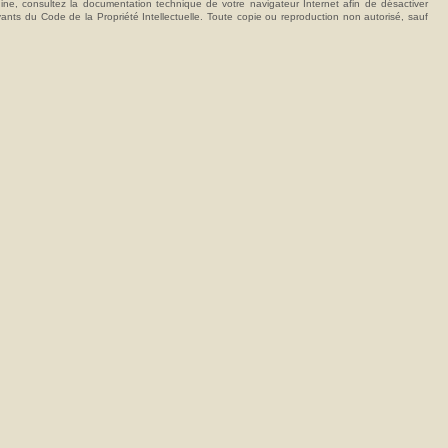
hine, consultez la documentation technique de votre navigateur Internet afin de désactiver
vants du Code de la Propriété Intellectuelle. Toute copie ou reproduction non autorisé, sauf