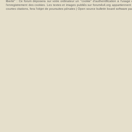
liberté" : Ce forum déposera sur votre ordinateur un "cookie" d’authentification à l'usag
l'enregistrement des cookies. Les textes et images publiés sur forum4x4.org appartiennent à
courtes citations, fera l'objet de poursuites pénales | Open source bulletin board softwar