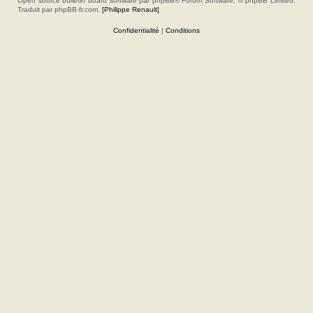
Open source bulletin board software par phpBB® Forum Software, © phpBB Limited.
Traduit par phpBB-fr.com.
[Philippe Renault]
Confidentialité
|
Conditions