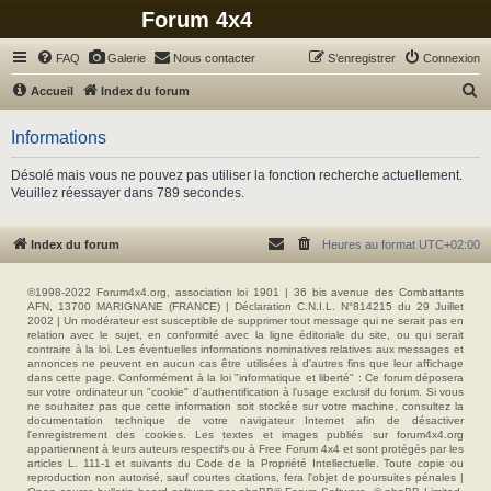
Forum 4x4
FAQ
Galerie
Nous contacter
S’enregistrer
Connexion
R
Accueil
Index du forum
e
Informations
c
h
Désolé mais vous ne pouvez pas utiliser la fonction recherche actuellement.
Veuillez réessayer dans 789 secondes.
e
r
Index du forum
Heures au format
UTC+02:00
c
h
©1998-2022 Forum4x4.org, association loi 1901 | 36 bis avenue des Combattants
e
AFN, 13700 MARIGNANE (FRANCE) | Déclaration C.N.I.L. N°814215 du 29 Juillet
2002 | Un modérateur est susceptible de supprimer tout message qui ne serait pas en
r
relation avec le sujet, en conformité avec la ligne éditoriale du site, ou qui serait
contraire à la loi. Les éventuelles informations nominatives relatives aux messages et
annonces ne peuvent en aucun cas être utilisées à d'autres fins que leur affichage
dans cette page. Conformément à la loi "informatique et liberté" : Ce forum déposera
sur votre ordinateur un "cookie" d’authentification à l'usage exclusif du forum. Si vous
ne souhaitez pas que cette information soit stockée sur votre machine, consultez la
documentation technique de votre navigateur Internet afin de désactiver
l'enregistrement des cookies. Les textes et images publiés sur forum4x4.org
appartiennent à leurs auteurs respectifs ou à Free Forum 4x4 et sont protégés par les
articles L. 111-1 et suivants du Code de la Propriété Intellectuelle. Toute copie ou
reproduction non autorisé, sauf courtes citations, fera l'objet de poursuites pénales |