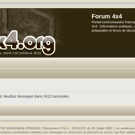
Forum 4x4
Portail communautaire franco
4x4 : Informations pratiques, 
préparation et forum de discu
nt. Veuillez réessayer dans 3413 secondes.
00 MARIGNANE (FRANCE) | Déclaration C.N.I.L. N°814215 du 29 Juillet 2002 | Un modérateur es
s informations nominatives relatives aux messages et annonces ne peuvent en aucun cas être utilis