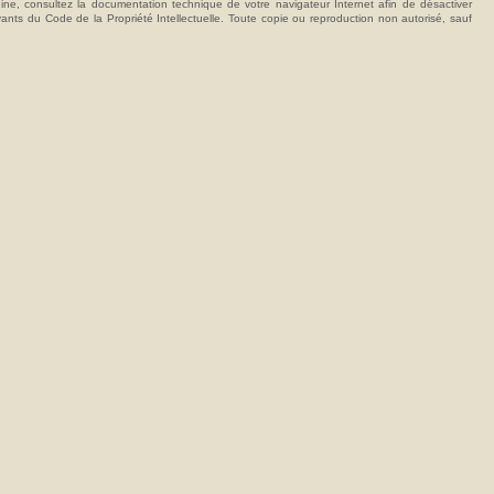
hine, consultez la documentation technique de votre navigateur Internet afin de désactiver
vants du Code de la Propriété Intellectuelle. Toute copie ou reproduction non autorisé, sauf