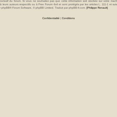
e exclusif du forum. Si vous ne souhaitez pas que cette information soit stockée sur votre mac
 leurs auteurs respectifs ou à Free Forum 4x4 et sont protégés par les articles L. 111-1 et sui
e par phpBB® Forum Software, © phpBB Limited. Traduit par phpBB-fr.com.
[Philippe Renault]
Confidentialité
|
Conditions