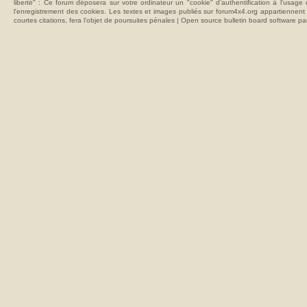
liberté" : Ce forum déposera sur votre ordinateur un "cookie" d’authentification à l'usag
l'enregistrement des cookies. Les textes et images publiés sur forum4x4.org appartiennent à
courtes citations, fera l'objet de poursuites pénales | Open source bulletin board softwar